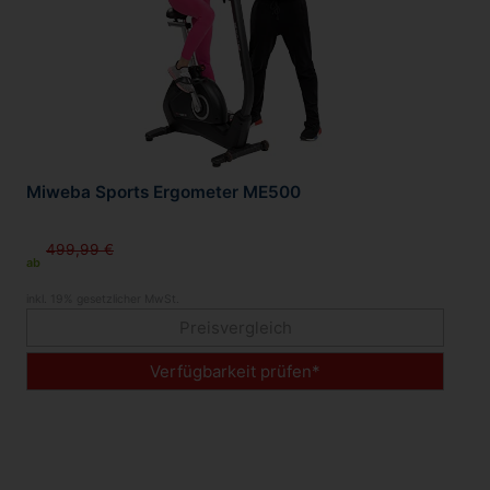
Miweba Sports Ergometer ME500
499,99 €
ab
inkl. 19% gesetzlicher MwSt.
Preisvergleich
Verfügbarkeit prüfen*