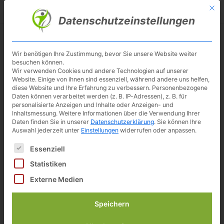
Skip
Mit d
Besuche meinen Youtube-Kanal ▶︎
to
Datenschutzeinstellungen
main
content
Toggl
navig
Wir benötigen Ihre Zustimmung, bevor Sie unsere Website weiter
besuchen können.
Wir verwenden Cookies und andere Technologien auf unserer
Alle Tests der aktuellen
Website. Einige von ihnen sind essenziell, während andere uns helfen,
diese Website und Ihre Erfahrung zu verbessern.
Personenbezogene
Heimtrainer, Ergometer und
Daten können verarbeitet werden (z. B. IP-Adressen), z. B. für
personalisierte Anzeigen und Inhalte oder Anzeigen- und
Indoor Bikes in der Übersicht
Inhaltsmessung.
Weitere Informationen über die Verwendung Ihrer
Daten finden Sie in unserer
Datenschutzerklärung
.
Sie können Ihre
Auswahl jederzeit unter
Einstellungen
widerrufen oder anpassen.
Es folgt eine Liste der Service-Gruppen, für die eine Einwilligun
Essenziell
Inhalt
[
Anzeigen
]
Statistiken
Externe Medien
Speichern