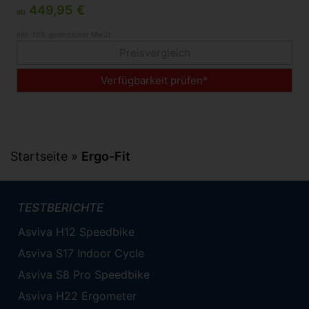
449,95 €
ab
inkl. 19% gesetzlicher MwSt.
Preisvergleich
Verfügbarkeit prüfen*
Startseite
»
Ergo-Fit
TESTBERICHTE
Asviva H12 Speedbike
Asviva S17 Indoor Cycle
Asviva S8 Pro Speedbike
Asviva H22 Ergometer