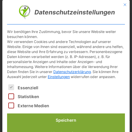
Skip
Mit d
Besuche meinen Youtube-Kanal ▶︎
to
Datenschutzeinstellungen
main
content
Toggl
navig
Wir benötigen Ihre Zustimmung, bevor Sie unsere Website weiter
besuchen können.
Ergo-Fit
Wir verwenden Cookies und andere Technologien auf unserer
Website. Einige von ihnen sind essenziell, während andere uns helfen,
diese Website und Ihre Erfahrung zu verbessern.
Personenbezogene
Daten können verarbeitet werden (z. B. IP-Adressen), z. B. für
personalisierte Anzeigen und Inhalte oder Anzeigen- und
ERGO-FIT ist ein deutsches
Inhaltsmessung.
Weitere Informationen über die Verwendung Ihrer
Traditionsunternehmen mit Sitz in Pirmasens.
Daten finden Sie in unserer
Datenschutzerklärung
.
Sie können Ihre
Auswahl jederzeit unter
Einstellungen
widerrufen oder anpassen.
Der Komplettanbieter entwickelt und produziert
Es folgt eine Liste der Service-Gruppen, für die eine Einwilligun
Essenziell
Geräte für das Cardio- und Krafttraining,
Statistiken
Trainingssysteme und individuelle Konzepte für
Externe Medien
maßgeschneidertes Gesundheitstraining.
Die Produkte sind höchst Zuverlässig,
Speichern
komfortabel in der Bedienung, haben eine