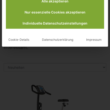
Alle akzeptieren
erstklassige Qualität und verfügen über präzise
Messtechnik.
Nur essenzielle Cookies akzeptieren
Sie erfüllen den Standard für zertifizierter
Individuelle Datenschutzeinstellungen
Medizinprodukte – deshalb sind sie für
Physiotherapie, Krankengymnastik,
Krankenhäuser und Rehabilitationszentren
Cookie-Details
Datenschutzerklärung
Impressum
interessant.