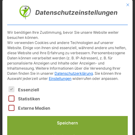
Skip
Mit d
Besuche meinen Youtube-Kanal ▶︎
to
Datenschutzeinstellungen
main
content
Toggl
navig
Wir benötigen Ihre Zustimmung, bevor Sie unsere Website weiter
besuchen können.
Wir verwenden Cookies und andere Technologien auf unserer
Website. Einige von ihnen sind essenziell, während andere uns helfen,
diese Website und Ihre Erfahrung zu verbessern.
Personenbezogene
Daten können verarbeitet werden (z. B. IP-Adressen), z. B. für
personalisierte Anzeigen und Inhalte oder Anzeigen- und
Inhaltsmessung.
Weitere Informationen über die Verwendung Ihrer
Daten finden Sie in unserer
Datenschutzerklärung
.
Sie können Ihre
Auswahl jederzeit unter
Einstellungen
widerrufen oder anpassen.
Es folgt eine Liste der Service-Gruppen, für die eine Einwilligun
Essenziell
Skandika Wiry Ergometer im
Statistiken
Test
Externe Medien
Speichern
Hinweis:
Alle Interessenten die größer sind als