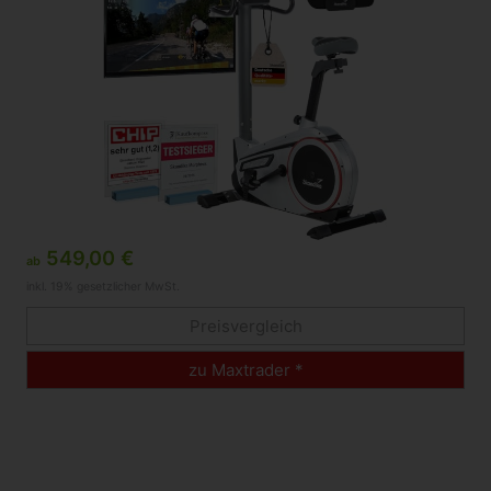
549,00 €
ab
inkl. 19% gesetzlicher MwSt.
Preisvergleich
zu Maxtrader *