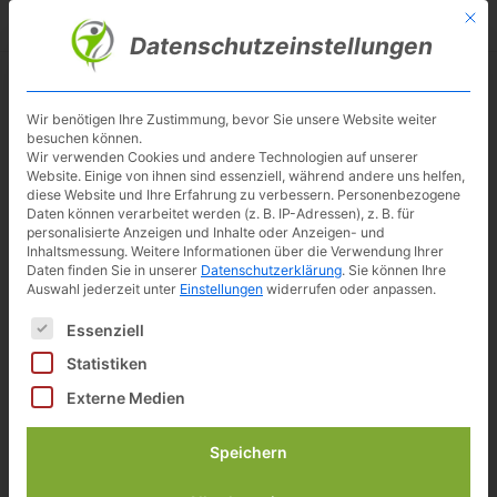
Skip
Mit d
Besuche meinen Youtube-Kanal ▶︎
to
Datenschutzeinstellungen
main
content
Toggl
navig
Wir benötigen Ihre Zustimmung, bevor Sie unsere Website weiter
besuchen können.
Wir verwenden Cookies und andere Technologien auf unserer
Website. Einige von ihnen sind essenziell, während andere uns helfen,
diese Website und Ihre Erfahrung zu verbessern.
Personenbezogene
Daten können verarbeitet werden (z. B. IP-Adressen), z. B. für
personalisierte Anzeigen und Inhalte oder Anzeigen- und
Inhaltsmessung.
Weitere Informationen über die Verwendung Ihrer
Daten finden Sie in unserer
Datenschutzerklärung
.
Sie können Ihre
Auswahl jederzeit unter
Einstellungen
widerrufen oder anpassen.
Es folgt eine Liste der Service-Gruppen, für die eine Einwilligun
Essenziell
Schreibtischfahrrad Flexispot
Statistiken
Sit2Go im Test
Externe Medien
Speichern
Armin Lenz • Veröffentlicht 08.04.2022 •
Aktualisiert 27.02.2023 • Lesedauer 8 Minuten