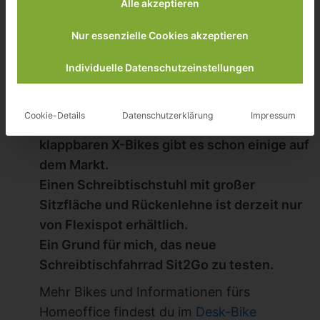
Alle akzeptieren
Nur essenzielle Cookies akzeptieren
Inhalt
[
Anzeigen
]
Individuelle Datenschutzeinstellungen
Cookie-Details
Datenschutzerklärung
Impressum
Desk-Bikes in Form von Pedaltrainern und
klappbaren X-Bikes gibt es schon einige auf
dem Markt.
Einen Schreibtischstuhl mit großer
Sitzfläche und Rückenlehne ist derzeit nur
von Flexispot erhältlich.
Ein Grund für mich, das neue
Schreibtischfahrrad Sit2Go zu testen.
Mehr Bikes und Informationen fürs
Homeoffice findest du im
Desk-Bike