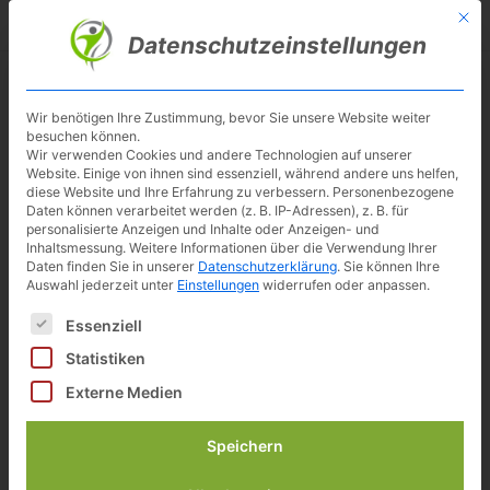
Skip
Mit d
Besuche meinen Youtube-Kanal ▶︎
to
Datenschutzeinstellungen
main
content
Toggl
navig
Wir benötigen Ihre Zustimmung, bevor Sie unsere Website weiter
besuchen können.
Sitemap alphabetisch sortiert
Wir verwenden Cookies und andere Technologien auf unserer
Website. Einige von ihnen sind essenziell, während andere uns helfen,
diese Website und Ihre Erfahrung zu verbessern.
Personenbezogene
Daten können verarbeitet werden (z. B. IP-Adressen), z. B. für
personalisierte Anzeigen und Inhalte oder Anzeigen- und
5 Fehler beim Ergometer Kauf
Inhaltsmessung.
Weitere Informationen über die Verwendung Ihrer
Daten finden Sie in unserer
Datenschutzerklärung
.
Sie können Ihre
Asviva Ergometer H22 im Test
Auswahl jederzeit unter
Einstellungen
widerrufen oder anpassen.
Asviva H12 im Test: Ergometer oder Speedbike?
Es folgt eine Liste der Service-Gruppen, für die eine Einwilligun
Essenziell
Asviva S17 Indoor Cycle im Test
Asviva S8 Pro Speedbike Test
Statistiken
Christopeit Ergometer AL2 im Test
Externe Medien
Christopeit Ergometer ECO1000 im Test
Christopeit Ergometer EM 8000 Test
Speichern
Christopeit Ergometer ET6 New im Test