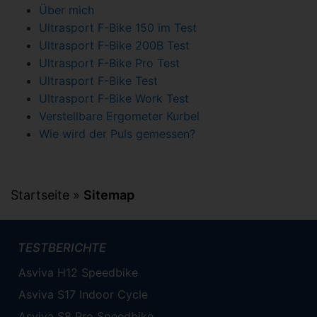
Über mich
Ultrasport F-Bike 150 im Test
Ultrasport F-Bike 200B Test
Ultrasport F-Bike Pro Test
Ultrasport F-Bike Test
Ultrasport F-Bike Work Test
Verstellbare Ergometer Kurbel
Wie wird der Puls gemessen?
Startseite
»
Sitemap
TESTBERICHTE
Asviva H12 Speedbike
Asviva S17 Indoor Cycle
Asviva S8 Pro Speedbike