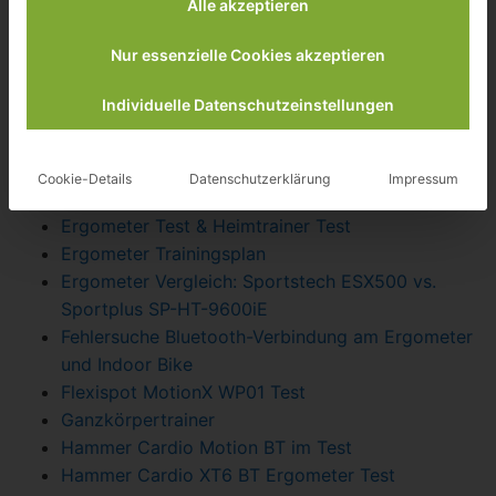
Christopeit Ergometer ET6 Pro Test
Alle akzeptieren
Christopeit HT 2.2 Heimtrainer Test
Nur essenzielle Cookies akzeptieren
Datenschutz
Ergometer Beratung / Ergometer Finder
Individuelle Datenschutzeinstellungen
Ergometer Filter
Ergometer gebraucht kaufen
Ergometer richtig einstellen
Cookie-Details
Datenschutzerklärung
Impressum
Ergometer richtig montieren
Ergometer Test & Heimtrainer Test
Ergometer Trainingsplan
Ergometer Vergleich: Sportstech ESX500 vs.
Sportplus SP-HT-9600iE
Fehlersuche Bluetooth-Verbindung am Ergometer
und Indoor Bike
Flexispot MotionX WP01 Test
Ganzkörpertrainer
Hammer Cardio Motion BT im Test
Hammer Cardio XT6 BT Ergometer Test