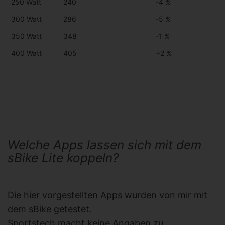
250 Watt
240
-4 %
300 Watt
286
-5 %
350 Watt
348
-1 %
400 Watt
405
+2 %
Welche Apps lassen sich mit dem
sBike Lite koppeln?
Die hier vorgestellten Apps wurden von mir mit
dem sBike getestet.
Sportstech macht keine Angaben zu