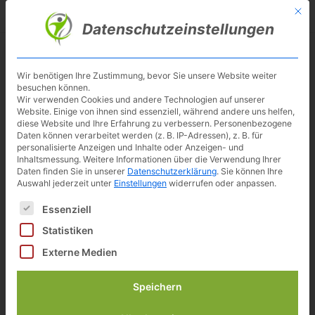
Skip
Mit d
Besuche meinen Youtube-Kanal ▶︎
to
Datenschutzeinstellungen
main
content
Toggl
navig
Wir benötigen Ihre Zustimmung, bevor Sie unsere Website weiter
besuchen können.
Wir verwenden Cookies und andere Technologien auf unserer
Website. Einige von ihnen sind essenziell, während andere uns helfen,
diese Website und Ihre Erfahrung zu verbessern.
Personenbezogene
Daten können verarbeitet werden (z. B. IP-Adressen), z. B. für
personalisierte Anzeigen und Inhalte oder Anzeigen- und
Inhaltsmessung.
Weitere Informationen über die Verwendung Ihrer
Daten finden Sie in unserer
Datenschutzerklärung
.
Sie können Ihre
Auswahl jederzeit unter
Einstellungen
widerrufen oder anpassen.
Es folgt eine Liste der Service-Gruppen, für die eine Einwilligun
Essenziell
Sportstech sBike Lite im Test
Statistiken
Externe Medien
Armin Lenz • Aktualisiert: 17. Juni 2025 • Lesedauer
Speichern