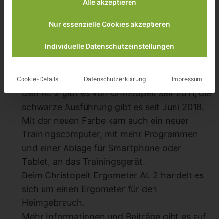
Alle akzeptieren
Bluetooth-Brustgurt als
Christopeit AL2 S
.
Nur essenzielle Cookies akzeptieren
In diesem Test habe ich den Ergometer
Individuelle Datenschutzeinstellungen
Christopeit AL 2 Black Edition unter die Lupe
genommen.
Cookie-Details
Datenschutzerklärung
Impressum
Den AL 2 gibt es von Christopeit seit 2011, die
schwarze Ausführung gibt es seit Juni 2018.
Mit der neuen Farbe kam auch ein neuer
Trainingscomputer, mit mehr Programmen
und einer Ablage für Smartphone oder
Tablet, an das Trainingsgerät.
Beim Christopeit Ergometer AL 2 handelt es
sich um einen Ergometer für den
Heimgebrauch.
Mehr Informationen und Beiträge gibt es auf