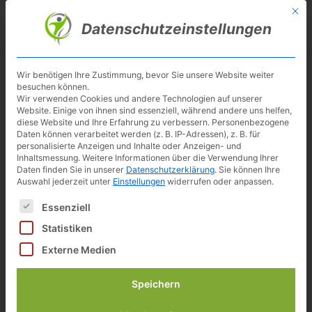
Skip
Mit d
Besuche meinen Youtube-Kanal ▶︎
to
Datenschutzeinstellungen
main
content
Toggl
navig
Wir benötigen Ihre Zustimmung, bevor Sie unsere Website weiter
besuchen können.
Wir verwenden Cookies und andere Technologien auf unserer
Website. Einige von ihnen sind essenziell, während andere uns helfen,
diese Website und Ihre Erfahrung zu verbessern.
Personenbezogene
Daten können verarbeitet werden (z. B. IP-Adressen), z. B. für
personalisierte Anzeigen und Inhalte oder Anzeigen- und
Inhaltsmessung.
Weitere Informationen über die Verwendung Ihrer
Daten finden Sie in unserer
Datenschutzerklärung
.
Sie können Ihre
Auswahl jederzeit unter
Einstellungen
widerrufen oder anpassen.
Es folgt eine Liste der Service-Gruppen, für die eine Einwilligun
Essenziell
Christopeit Ergometer AL2 im
Test
Statistiken
Externe Medien
Speichern
Neu:
Den Christopeit AL2 Ergometer gibt es nun
auch mit Kinomap Schnittstelle und optionalem