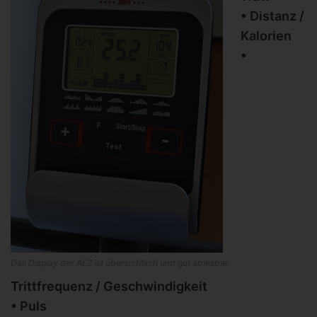
• Distanz /
Kalorien
•
Das Display der AL2 ist übersichtlich und gut ablesbar.
Trittfrequenz / Geschwindigkeit
• Puls