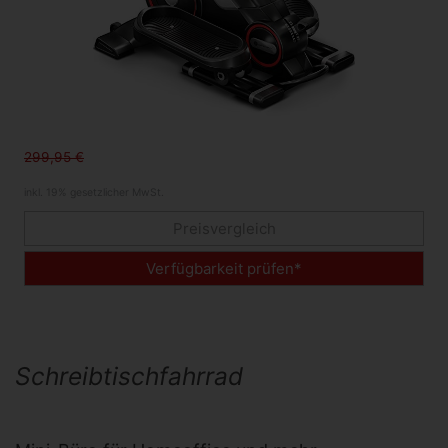
299,95 €
inkl. 19% gesetzlicher MwSt.
Preisvergleich
Verfügbarkeit prüfen*
Schreibtischfahrrad