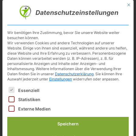
Skip
Mit d
Besuche meinen Youtube-Kanal ▶︎
to
Datenschutzeinstellungen
main
content
Toggl
navig
Wir benötigen Ihre Zustimmung, bevor Sie unsere Website weiter
besuchen können.
Wir verwenden Cookies und andere Technologien auf unserer
Website. Einige von ihnen sind essenziell, während andere uns helfen,
diese Website und Ihre Erfahrung zu verbessern.
Personenbezogene
Daten können verarbeitet werden (z. B. IP-Adressen), z. B. für
personalisierte Anzeigen und Inhalte oder Anzeigen- und
Inhaltsmessung.
Weitere Informationen über die Verwendung Ihrer
Daten finden Sie in unserer
Datenschutzerklärung
.
Sie können Ihre
Auswahl jederzeit unter
Einstellungen
widerrufen oder anpassen.
Desk-Bikes im Büro und
Es folgt eine Liste der Service-Gruppen, für die eine Einwilligun
Essenziell
Homeoffice
Statistiken
Externe Medien
Speichern
Inhalt
[
Anzeigen
]