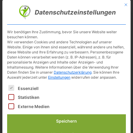
Skip
Mit d
Besuche meinen Youtube-Kanal ▶︎
to
Datenschutzeinstellungen
main
content
Toggl
navig
Wir benötigen Ihre Zustimmung, bevor Sie unsere Website weiter
besuchen können.
Wir verwenden Cookies und andere Technologien auf unserer
Website. Einige von ihnen sind essenziell, während andere uns helfen,
diese Website und Ihre Erfahrung zu verbessern.
Personenbezogene
Daten können verarbeitet werden (z. B. IP-Adressen), z. B. für
personalisierte Anzeigen und Inhalte oder Anzeigen- und
Inhaltsmessung.
Weitere Informationen über die Verwendung Ihrer
Daten finden Sie in unserer
Datenschutzerklärung
.
Sie können Ihre
Auswahl jederzeit unter
Einstellungen
widerrufen oder anpassen.
Es folgt eine Liste der Service-Gruppen, für die eine Einwilligun
Essenziell
Klappbarer Heimtrainer
Statistiken
Sportplus Ergo X-Bike im Test
Externe Medien
Speichern
Inhalt
[
Anzeigen
]