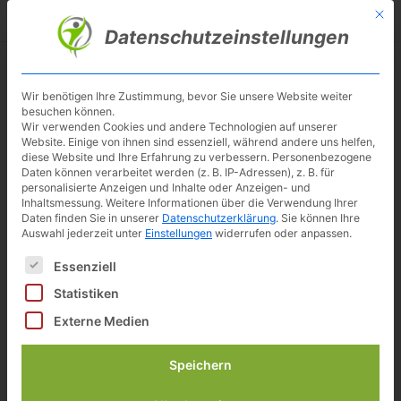
Skip
Mit d
Besuche meinen Youtube-Kanal ▶︎
to
Datenschutzeinstellungen
main
content
Toggl
navig
Wir benötigen Ihre Zustimmung, bevor Sie unsere Website weiter
besuchen können.
Tecnovita
Wir verwenden Cookies und andere Technologien auf unserer
Website. Einige von ihnen sind essenziell, während andere uns helfen,
diese Website und Ihre Erfahrung zu verbessern.
Personenbezogene
Daten können verarbeitet werden (z. B. IP-Adressen), z. B. für
personalisierte Anzeigen und Inhalte oder Anzeigen- und
Inhaltsmessung.
Weitere Informationen über die Verwendung Ihrer
Daten finden Sie in unserer
Datenschutzerklärung
.
Sie können Ihre
Auswahl jederzeit unter
Einstellungen
widerrufen oder anpassen.
Es folgt eine Liste der Service-Gruppen, für die eine Einwilligun
Essenziell
Statistiken
Externe Medien
Speichern