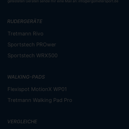
getesteten Geräten sende mir eine Mail an:
info@ergometersport.de
RUDERGERÄTE
Tretmann Rivo
Sportstech PROwer
Sportstech WRX500
WALKING-PADS
Flexispot MotionX WP01
Tretmann Walking Pad Pro
VERGLEICHE