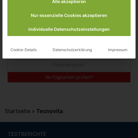
Alle akzeptieren
Nur essenzielle Cookies akzeptieren
Tecnovita Bewegungstrainer Minibike mit Motor
Individuelle Datenschutzeinstellungen
149,00 €
Cookie-Details
Datenschutzerklärung
Impressum
inkl. 19% gesetzlicher MwSt.
Preisvergleich
Verfügbarkeit prüfen*
Startseite
»
Tecnovita
TESTBERICHTE