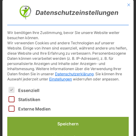
Skip
Mit d
Besuche meinen Youtube-Kanal ▶︎
to
Datenschutzeinstellungen
main
content
Toggl
navig
Wir benötigen Ihre Zustimmung, bevor Sie unsere Website weiter
besuchen können.
Sensoren /
Wir verwenden Cookies und andere Technologien auf unserer
Website. Einige von ihnen sind essenziell, während andere uns helfen,
Geschwindigkeitsmesser
diese Website und Ihre Erfahrung zu verbessern.
Personenbezogene
Daten können verarbeitet werden (z. B. IP-Adressen), z. B. für
personalisierte Anzeigen und Inhalte oder Anzeigen- und
Inhaltsmessung.
Weitere Informationen über die Verwendung Ihrer
Daten finden Sie in unserer
Datenschutzerklärung
.
Sie können Ihre
Auswahl jederzeit unter
Einstellungen
widerrufen oder anpassen.
Es folgt eine Liste der Service-Gruppen, für die eine Einwilligun
Essenziell
Statistiken
Externe Medien
Speichern