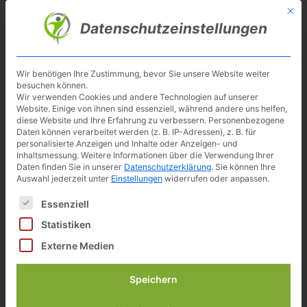
Skip
Mit d
Besuche meinen Youtube-Kanal ▶︎
to
Datenschutzeinstellungen
main
content
Toggl
navig
Wir benötigen Ihre Zustimmung, bevor Sie unsere Website weiter
besuchen können.
Fuel Fitness
Wir verwenden Cookies und andere Technologien auf unserer
Website. Einige von ihnen sind essenziell, während andere uns helfen,
diese Website und Ihre Erfahrung zu verbessern.
Personenbezogene
Daten können verarbeitet werden (z. B. IP-Adressen), z. B. für
personalisierte Anzeigen und Inhalte oder Anzeigen- und
Inhaltsmessung.
Weitere Informationen über die Verwendung Ihrer
Daten finden Sie in unserer
Datenschutzerklärung
.
Sie können Ihre
Auswahl jederzeit unter
Einstellungen
widerrufen oder anpassen.
Es folgt eine Liste der Service-Gruppen, für die eine Einwilligun
Essenziell
Statistiken
Externe Medien
Speichern