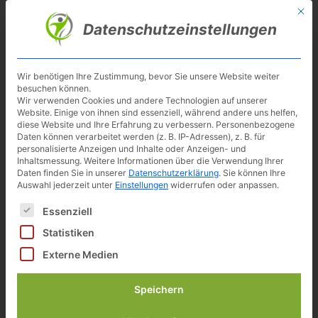
Skip
Mit d
Besuche meinen Youtube-Kanal ▶︎
to
Datenschutzeinstellungen
main
content
Toggl
navig
Wir benötigen Ihre Zustimmung, bevor Sie unsere Website weiter
besuchen können.
SportPlus
Wir verwenden Cookies und andere Technologien auf unserer
Website. Einige von ihnen sind essenziell, während andere uns helfen,
diese Website und Ihre Erfahrung zu verbessern.
Personenbezogene
Daten können verarbeitet werden (z. B. IP-Adressen), z. B. für
personalisierte Anzeigen und Inhalte oder Anzeigen- und
Inhaltsmessung.
Weitere Informationen über die Verwendung Ihrer
Daten finden Sie in unserer
Datenschutzerklärung
.
Sie können Ihre
Die Marke SportPlus wurde im Jahr 2000 ins
Auswahl jederzeit unter
Einstellungen
widerrufen oder anpassen.
Leben gerufen und gehört seit 2012 zur
Es folgt eine Liste der Service-Gruppen, für die eine Einwilligun
Essenziell
Latupo GmbH mit Hauptsitz in Hamburg.
Statistiken
Unter dem Markennamen
SportPlus
werden
Externe Medien
Großgeräte für Ausdauer- und Krafttraining
angeboten. Das Sortiment umfasst ebenso
Speichern
Sport- und Fitness-Tracker, Kleingeräte,