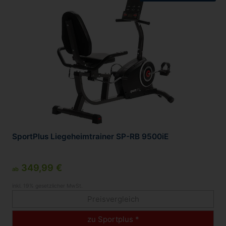
SportPlus Liegeheimtrainer SP-RB 9500iE
349,99 €
ab
inkl. 19% gesetzlicher MwSt.
Preisvergleich
zu Sportplus *