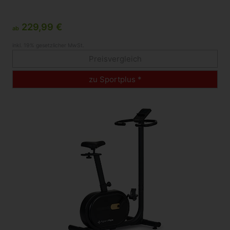
229,99 €
ab
inkl. 19% gesetzlicher MwSt.
Preisvergleich
zu Sportplus *