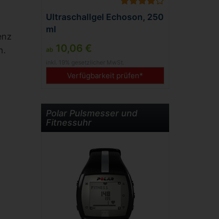
Ultraschallgel Echoson, 250
ml
enz
10,06 €
n.
ab
inkl. 19% gesetzlicher MwSt.
Verfügbarkeit prüfen*
Polar Pulsmesser und
Fitnessuhr