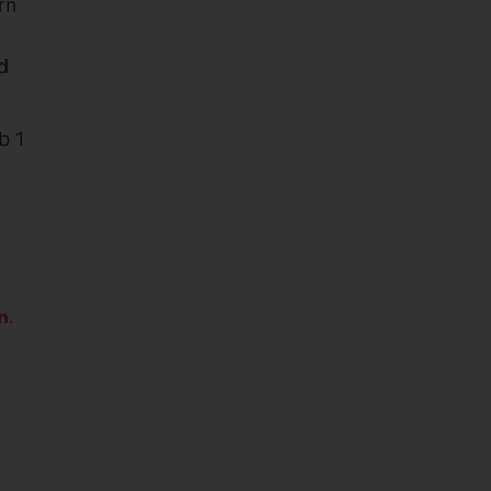
rn
d
b 1
n.