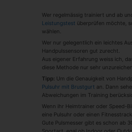
Wer regelmässig trainiert und ab u
Leistungstest
überprüfen möchte, so
wählen.
Wer nur gelegentlich ein leichtes 
Handpulssensoren gut zurecht.
Aus eigener Erfahrung weiss ich, da
diese Methode nur sehr unzureichen
Tipp:
Um die Genauigkeit von Handpu
Pulsuhr mit Brustgurt
an. Dann sehen
Abweichungen im Training berücksi
Wenn ihr Heimtrainer oder Speed-Bik
eine Pulsuhr oder einen Fitnesstrack
Gute Pulsmesser gibt es schon ab 3
Sportart, egal ob Indoor oder Outdo