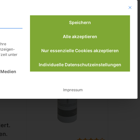
Besuche meinen Youtube-Kanal ▶︎
Mit die
Speichern
Ratgeber
Indoor-Cycles | Speedbikes
Alle akzeptieren
Ihre
Anzeigen-
Nur essenzielle Cookies akzeptieren
zeit unter
Individuelle Datenschutzeinstellungen
st essenziell und kann nicht abgewählt werden.
 Medien
Impressum
ert.
en.