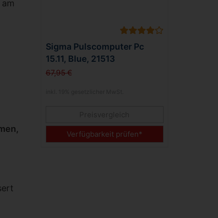
n am
Sigma Pulscomputer Pc
15.11, Blue, 21513
67,95 €
inkl. 19% gesetzlicher MwSt.
Preisvergleich
mmen,
Verfügbarkeit prüfen*
sert