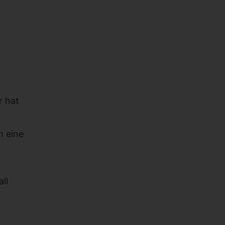
r hat
h eine
ll