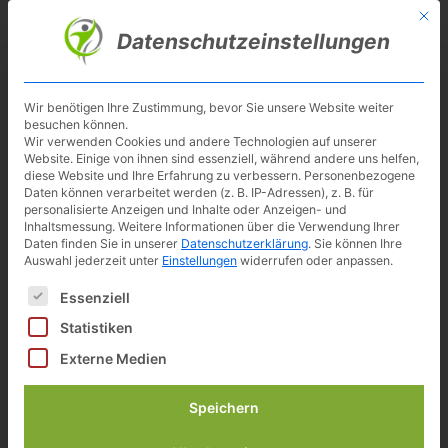
Skip
Mit d
Besuche meinen Youtube-Kanal ▶︎
to
Datenschutzeinstellungen
main
content
Toggl
navig
Wir benötigen Ihre Zustimmung, bevor Sie unsere Website weiter
besuchen können.
Medizinische Ergometer
Wir verwenden Cookies und andere Technologien auf unserer
Website. Einige von ihnen sind essenziell, während andere uns helfen,
diese Website und Ihre Erfahrung zu verbessern.
Personenbezogene
Daten können verarbeitet werden (z. B. IP-Adressen), z. B. für
personalisierte Anzeigen und Inhalte oder Anzeigen- und
Ergometer gibt es für den privaten Einsatz.
Inhaltsmessung.
Weitere Informationen über die Verwendung Ihrer
Daten finden Sie in unserer
Für die dauerhafte Nutzung in Sportstätten,
Datenschutzerklärung
.
Sie können Ihre
Auswahl jederzeit unter
Einstellungen
widerrufen oder anpassen.
Fitnessstudios und Hotels und für
Es folgt eine Liste der Service-Gruppen, für die eine Einwilligun
Essenziell
medizinische Zwecke.
Statistiken
Medizinische Ergometer kommen in
Externe Medien
Rehabilitationseinrichtungen,
Krankenhäusern, Kurkliniken und Arztpraxen
Speichern
zum Einsatz.