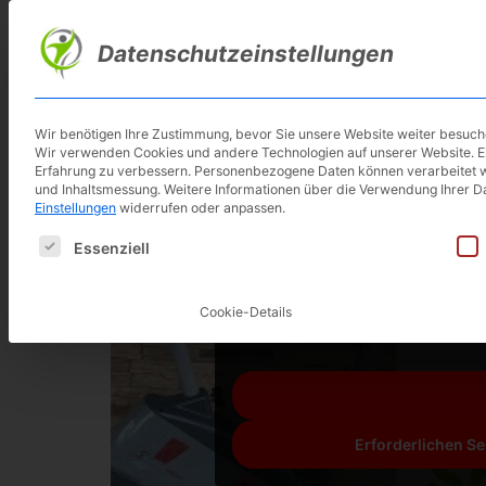
Skip
to
Datenschutzeinstellungen
main
content
Wir benötigen Ihre Zustimmung, bevor Sie unsere Website weiter besuc
Wir verwenden Cookies und andere Technologien auf unserer Website. Ein
Erfahrung zu verbessern.
Personenbezogene Daten können verarbeitet werd
und Inhaltsmessung.
Weitere Informationen über die Verwendung Ihrer Da
Einstellungen
widerrufen oder anpassen.
Es folgt eine Liste der Service-Gruppen, für die eine E
Essenziell
Sie sehen gerade einen Platzha
zuzugreifen, klicken Sie auf die S
Cookie-Details
Dritta
Erforderlichen Se