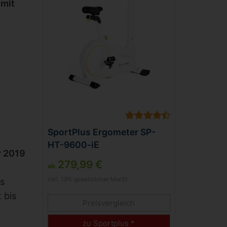
 mit
SportPlus Ergometer SP-
HT-9600-iE
r 2019
279,99 €
ab
inkl. 19% gesetzlicher MwSt.
as
 bis
Preisvergleich
zu Sportplus *