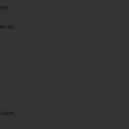
tech
er als
s beim