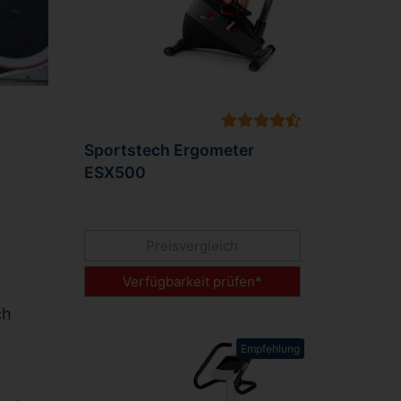
Sportstech Ergometer
ESX500
Preisvergleich
Verfügbarkeit prüfen*
ch
Empfehlung