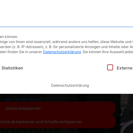
Ergometer
Testberichte
Blog | 
hen können.
ige von ihnen sind essenziell, während andere uns helfen, diese Website und 
en (z. B. IP-Adressen), z. B. für personalisierte Anzeigen und Inhalte oder 
ten finden Sie in unserer
Datenschutzerklärung
.
Sie können Ihre Auswahl jeder
inwilligung erteilt werden kann. Die erste Service-Gruppe i
Statistiken
Externe
lterinhalt von
YouTube
. Um auf den eigentlichen Inhalt
chaltfläche unten. Bitte beachten Sie, dass dabei Daten an
Datenschutzerklärung
nbieter weitergegeben werden.
Mehr Informationen
Inhalt entsperren
rvice akzeptieren und Inhalte entsperren