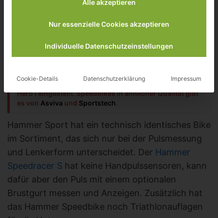
Alle akzeptieren
[nicht mehr Lieferbar]
Nur essenzielle Cookies akzeptieren
Individuelle Datenschutzeinstellungen
Achtung: Skandika hat die Herstellung und den Vertrieb
Cookie-Details
Datenschutzerklärung
Impressum
der Speedbikes Triathlon Pro Fortuna, Hyperion und
Hero I eingestellt. Speedbikes in ähnlicher Qualität gibt
es von
Asviva
und
Sportstech
.
Hammer Sport hat ein technisch identisches Bike
im Sortiment, das sich nur bei der Pulsmessung
und Lenkerform unterscheidet. Der
Hammer
Speedracer S
hat keine Handpulssensoren, kann
dafür aber den Puls mit einem optionalen
Brustgurt messen und Anzeigen. Zusätzlich hat
das Hammer Speedbike noch Triathlonauflagen