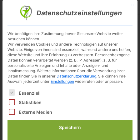
Skip
Mit d
Besuche meinen Youtube-Kanal ▶︎
to
Datenschutzeinstellungen
main
content
Toggl
navig
Wir benötigen Ihre Zustimmung, bevor Sie unsere Website weiter
besuchen können.
Wir verwenden Cookies und andere Technologien auf unserer
Website. Einige von ihnen sind essenziell, während andere uns helfen,
diese Website und Ihre Erfahrung zu verbessern.
Personenbezogene
Daten können verarbeitet werden (z. B. IP-Adressen), z. B. für
personalisierte Anzeigen und Inhalte oder Anzeigen- und
Inhaltsmessung.
Weitere Informationen über die Verwendung Ihrer
Daten finden Sie in unserer
Datenschutzerklärung
.
Sie können Ihre
Auswahl jederzeit unter
Einstellungen
widerrufen oder anpassen.
Es folgt eine Liste der Service-Gruppen, für die eine Einwilligun
Essenziell
Statistiken
Externe Medien
Skandika Triathlon Pro Fortuna
Speichern
im Test