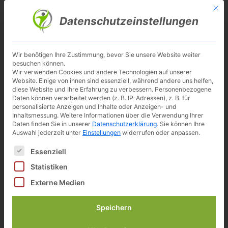
Skip
Mit d
Besuche meinen Youtube-Kanal ▶︎
to
Datenschutzeinstellungen
main
content
Toggl
navig
Wir benötigen Ihre Zustimmung, bevor Sie unsere Website weiter
besuchen können.
Ultrasport
Wir verwenden Cookies und andere Technologien auf unserer
Website. Einige von ihnen sind essenziell, während andere uns helfen,
diese Website und Ihre Erfahrung zu verbessern.
Personenbezogene
Daten können verarbeitet werden (z. B. IP-Adressen), z. B. für
personalisierte Anzeigen und Inhalte oder Anzeigen- und
Der Spezialist für klappbare, kompakte
Inhaltsmessung.
Weitere Informationen über die Verwendung Ihrer
Heimtrainer, X-Bikes, Mini-Heimtrainer,
Daten finden Sie in unserer
Datenschutzerklärung
.
Sie können Ihre
Auswahl jederzeit unter
Einstellungen
widerrufen oder anpassen.
Heimfitness und Fitnessbekleidung.
Es folgt eine Liste der Service-Gruppen, für die eine Einwilligun
Essenziell
Statistiken
Ultrasport Kontakt, Ersatzteile und
Externe Medien
Support
Speichern