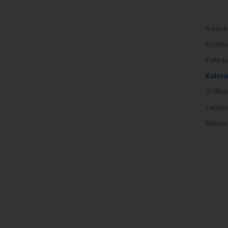
Gesch
Entfe
Fahrze
Kalor
Triffr
Leistu
Beson