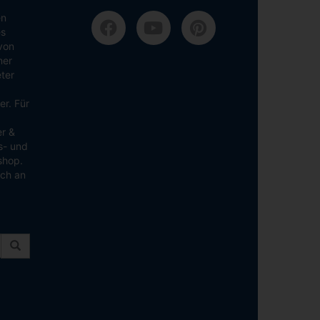
en
es
von
ner
ter
er. Für
er &
ns- und
shop.
ich an