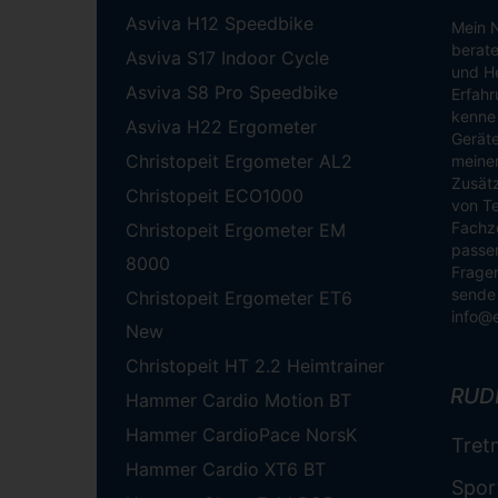
Asviva H12 Speedbike
Mein N
berate
Asviva S17 Indoor Cycle
und He
Asviva S8 Pro Speedbike
Erfahr
kenne 
Asviva H22 Ergometer
Geräte
Christopeit Ergometer AL2
meinen
Zusätz
Christopeit ECO1000
von Te
Fachze
Christopeit Ergometer EM
passen
8000
Fragen
sende 
Christopeit Ergometer ET6
info@
New
Christopeit HT 2.2 Heimtrainer
RUD
Hammer Cardio Motion BT
Hammer CardioPace NorsK
Tret
Hammer Cardio XT6 BT
Spor