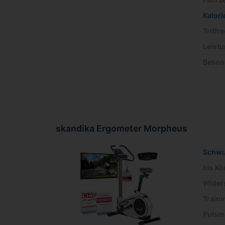
Kalor
Triffr
Leistu
Beson
skandika Ergometer Morpheus
Schw
bis K
Wider
Train
Pulsm