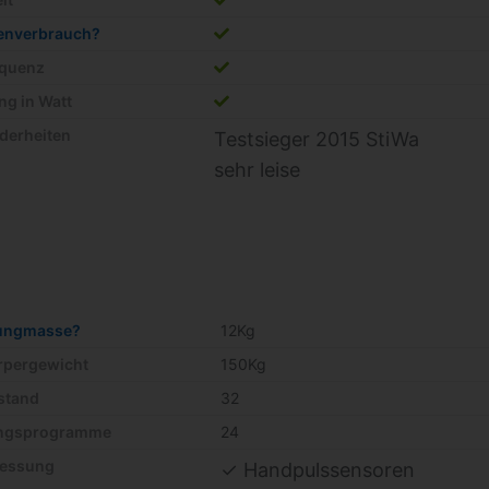
ienverbrauch?
equenz
ng in Watt
derheiten
Testsieger 2015 StiWa
sehr leise
ungmasse?
12Kg
örpergewicht
150Kg
stand
32
ingsprogramme
24
essung
✓ Handpulssensoren