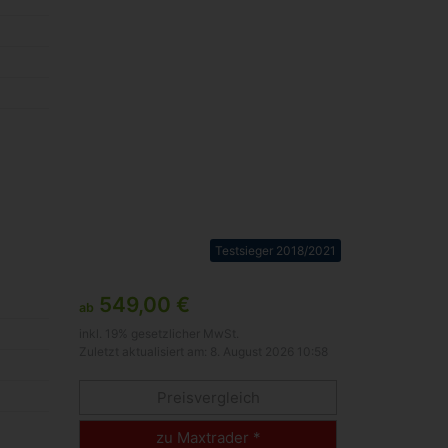
Testsieger 2018/2021
549,00 €
ab
inkl. 19% gesetzlicher MwSt.
Zuletzt aktualisiert am: 8. August 2026 10:58
Preisvergleich
zu Maxtrader *