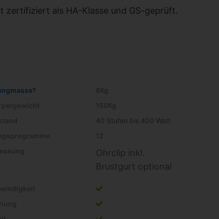
 zertifiziert als HA-Klasse und GS-geprüft.
ungmasse?
8Kg
örpergewicht
150Kg
stand
40 Stufen bis 400 Watt
ingsprogramme
12
essung
Ohrclip inkl.
Brustgurt optional
windigkeit
rnung
it