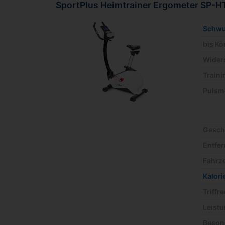
SportPlus Heimtrainer Ergometer SP-H
Schw
bis K
Wider
Train
Pulsm
Gesch
Entfe
Fahrze
Kalor
Triffr
Leistu
Beson