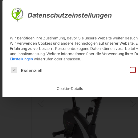
Skip
to
Datenschutzeinstellungen
main
content
Wir benötigen Ihre Zustimmung, bevor Sie unsere Website weiter besuc
Wir verwenden Cookies und andere Technologien auf unserer Website. Ein
Erfahrung zu verbessern.
Personenbezogene Daten können verarbeitet werd
und Inhaltsmessung.
Weitere Informationen über die Verwendung Ihrer Da
Einstellungen
widerrufen oder anpassen.
Es folgt eine Liste der Service-Gruppen, für die eine E
Essenziell
Cookie-Details