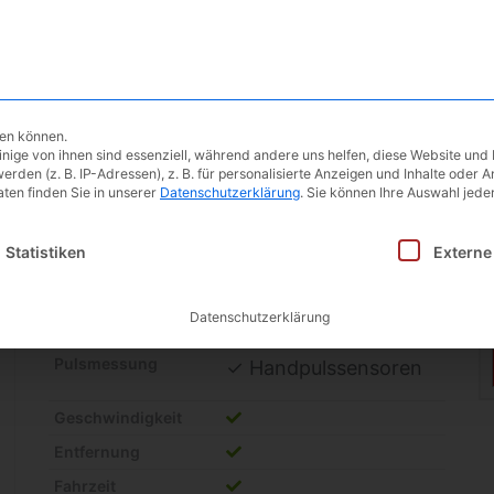
Ergometer
Testberichte
Blog | 
hen können.
ige von ihnen sind essenziell, während andere uns helfen, diese Website und 
Ultrasport Heimtrainer Ra
en (z. B. IP-Adressen), z. B. für personalisierte Anzeigen und Inhalte oder 
ten finden Sie in unserer
Datenschutzerklärung
.
Sie können Ihre Auswahl jeder
Schwungmasse?
5Kg
inwilligung erteilt werden kann. Die erste Service-Gruppe i
Statistiken
Externe
bis Körpergewicht
120Kg
Widerstand
16 Stufen
Datenschutzerklärung
Trainingsprogramme
12
Pulsmessung
✓ Handpulssensoren
Geschwindigkeit
Entfernung
Fahrzeit