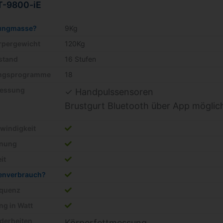
T-9800-iE
ungmasse?
9Kg
örpergewicht
120Kg
stand
16 Stufen
ingsprogramme
18
essung
✓ Handpulssensoren
Brustgurt Bluetooth über App möglic
windigkeit
rnung
it
ienverbrauch?
equenz
ng in Watt
derheiten
Körperfettmessung