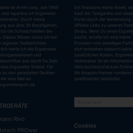
ame ist Armin Lenz, seit 1995
Ich finanziere meine Arbeit, d
 und repariere ich Ergometer
Kauf der Testgeräte und dies
imtrainer. Durch meine
Portal durch die Verwendung 
ung aus über 20 Berufsjahren,
Affiliate Links zu unseren Part
ich die Schwachstellen der
Shops. Wenn Du einen Ergome
. Dieses Wissen nutze ich bei
kaufst, erhalte ich eine kleine
 eigenen Testberichten.
Provision vom jeweiligen Partn
lich werte ich die Ergebnisse
dich entstehen dadurch keine
storganisationen und
zusätzlichen Kosten. Ergomet
itschriften aus damit Du Dein
Heimtrainer ist ein Informatio
des Ergometer findest. Für
Verbraucherportal kein Online
 zu den getesteten Geräten
Als Amazon-Partner verdiene 
mir eine Mail an:
qualifizierten Verkäufen.
ergometersport.de
ERGERÄTE
mann Rivo
Cookies
tstech PROwer