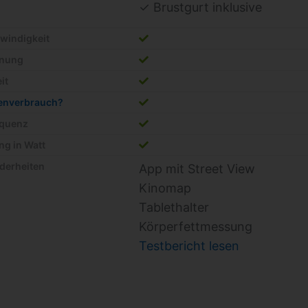
✓ Brustgurt inklusive
windigkeit
rnung
it
ienverbrauch?
equenz
ng in Watt
derheiten
App mit Street View
Kinomap
Tablethalter
Körperfettmessung
Testbericht lesen