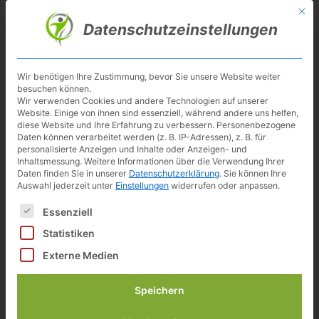
Skip
Mit d
Besuche meinen Youtube-Kanal ▶︎
to
Datenschutzeinstellungen
main
content
Toggl
navig
Wir benötigen Ihre Zustimmung, bevor Sie unsere Website weiter
besuchen können.
Finnlo Ergometer Exum
Wir verwenden Cookies und andere Technologien auf unserer
Website. Einige von ihnen sind essenziell, während andere uns helfen,
diese Website und Ihre Erfahrung zu verbessern.
Personenbezogene
Daten können verarbeitet werden (z. B. IP-Adressen), z. B. für
Preisvergleich
personalisierte Anzeigen und Inhalte oder Anzeigen- und
Inhaltsmessung.
Weitere Informationen über die Verwendung Ihrer
599,00 €
Daten finden Sie in unserer
Datenschutzerklärung
.
Sie können Ihre
inkl. 19% gesetzlicher MwSt.
Auswahl jederzeit unter
Einstellungen
widerrufen oder anpassen.
Zuletzt aktualisiert am: 9. August 2026 04:55
Es folgt eine Liste der Service-Gruppen, für die eine Einwilligun
Essenziell
Verfügbarkeit prüfen*
Statistiken
549,00 €
Externe Medien
inkl. 19% gesetzlicher MwSt.
Zuletzt aktualisiert am: 9. August 2026 04:55
Speichern
zu Hammer*