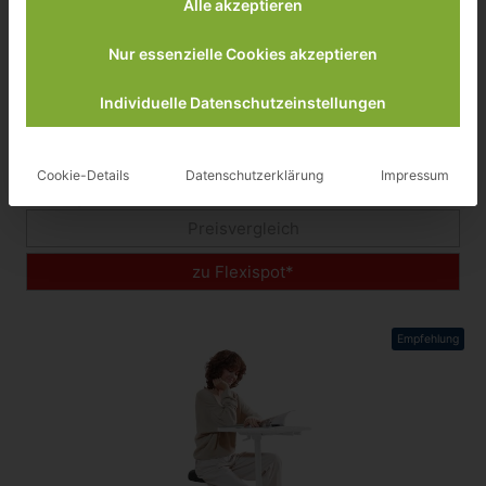
Alle akzeptieren
Nur essenzielle Cookies akzeptieren
FlexiSpot Walking Pad MotionX WP01
Individuelle Datenschutzeinstellungen
179,99 €
Cookie-Details
Datenschutzerklärung
Impressum
inkl. 19% gesetzlicher MwSt.
Preisvergleich
zu Flexispot*
Empfehlung