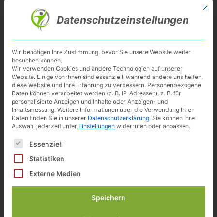
Skip
Mit d
Besuche meinen Youtube-Kanal ▶︎
to
Datenschutzeinstellungen
main
content
Toggl
navig
Wir benötigen Ihre Zustimmung, bevor Sie unsere Website weiter
besuchen können.
Flexispot
Wir verwenden Cookies und andere Technologien auf unserer
Website. Einige von ihnen sind essenziell, während andere uns helfen,
diese Website und Ihre Erfahrung zu verbessern.
Personenbezogene
Daten können verarbeitet werden (z. B. IP-Adressen), z. B. für
personalisierte Anzeigen und Inhalte oder Anzeigen- und
Inhaltsmessung.
Weitere Informationen über die Verwendung Ihrer
Daten finden Sie in unserer
Datenschutzerklärung
.
Sie können Ihre
Auswahl jederzeit unter
Einstellungen
widerrufen oder anpassen.
Es folgt eine Liste der Service-Gruppen, für die eine Einwilligun
Essenziell
Statistiken
Externe Medien
Speichern