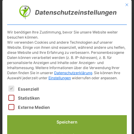
Skip
Mit d
Besuche meinen Youtube-Kanal ▶︎
to
Datenschutzeinstellungen
main
content
Toggl
navig
Wir benötigen Ihre Zustimmung, bevor Sie unsere Website weiter
besuchen können.
Wir verwenden Cookies und andere Technologien auf unserer
Ergometer und Indoor Cycle
Website. Einige von ihnen sind essenziell, während andere uns helfen,
diese Website und Ihre Erfahrung zu verbessern.
Personenbezogene
richtig montieren
Daten können verarbeitet werden (z. B. IP-Adressen), z. B. für
personalisierte Anzeigen und Inhalte oder Anzeigen- und
Inhaltsmessung.
Weitere Informationen über die Verwendung Ihrer
Daten finden Sie in unserer
Datenschutzerklärung
.
Sie können Ihre
Auswahl jederzeit unter
Einstellungen
widerrufen oder anpassen.
Inhalt
[
Anzeigen
]
Es folgt eine Liste der Service-Gruppen, für die eine Einwilligun
Essenziell
Statistiken
Externe Medien
Wie kann ich Schäden und
Reklamationsaufwand durch eine gute Montage
Speichern
meines neuen Trainingsgerätes vermeiden?