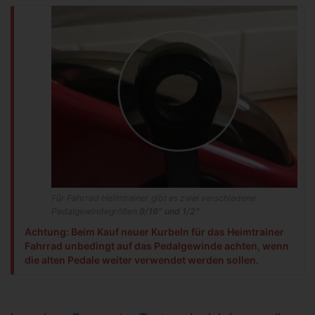
Für Fahrrad Heimtrainer gibt es zwei verschiedene
Pedalgewindegrößen.
9/16″ und 1/2″
Achtung: Beim Kauf neuer Kurbeln für das Heimtrainer
Fahrrad unbedingt auf das Pedalgewinde achten, wenn
die alten Pedale weiter verwendet werden sollen.