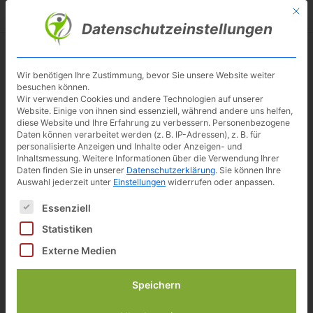
Skip
Mit d
Besuche meinen Youtube-Kanal ▶︎
to
Datenschutzeinstellungen
main
content
Toggl
navig
Wir benötigen Ihre Zustimmung, bevor Sie unsere Website weiter
besuchen können.
DVD
Wir verwenden Cookies und andere Technologien auf unserer
Website. Einige von ihnen sind essenziell, während andere uns helfen,
diese Website und Ihre Erfahrung zu verbessern.
Personenbezogene
Daten können verarbeitet werden (z. B. IP-Adressen), z. B. für
personalisierte Anzeigen und Inhalte oder Anzeigen- und
Inhaltsmessung.
Weitere Informationen über die Verwendung Ihrer
Daten finden Sie in unserer
Datenschutzerklärung
.
Sie können Ihre
Auswahl jederzeit unter
Einstellungen
widerrufen oder anpassen.
Es folgt eine Liste der Service-Gruppen, für die eine Einwilligun
Essenziell
Statistiken
Externe Medien
Speichern