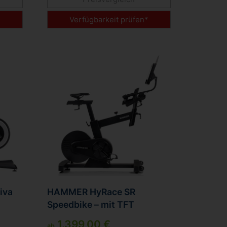
*
Verfügbarkeit prüfen*
iva
HAMMER HyRace SR
Speedbike – mit TFT
Touchscreen
1.399,00 €
ab