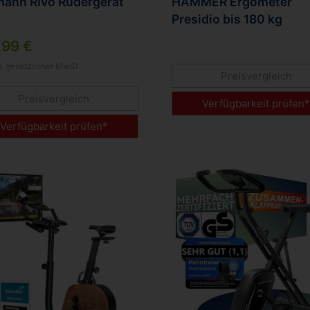
mann Rivo Rudergerät
HAMMER Ergometer
Presidio bis 180 kg
,99 €
9% gesetzlicher MwSt.
Preisvergleich
Preisvergleich
Verfügbarkeit prüfen
Verfügbarkeit prüfen*