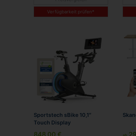
Verfügbarkeit prüfen*
Sportstech sBike 10,1″
Skand
Touch Display
848,00 €
29
ab