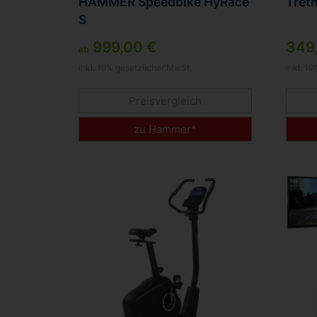
HAMMER Speedbike HyRace
Tret
S
999,00 €
349
ab
inkl. 19% gesetzlicher MwSt.
inkl. 1
Preisvergleich
zu Hammer*