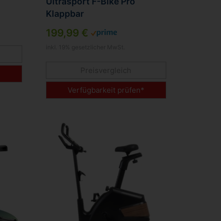
Ultrasport F-Bike Pro
Klappbar
199,99 €
inkl. 19% gesetzlicher MwSt.
Preisvergleich
*
Verfügbarkeit prüfen*