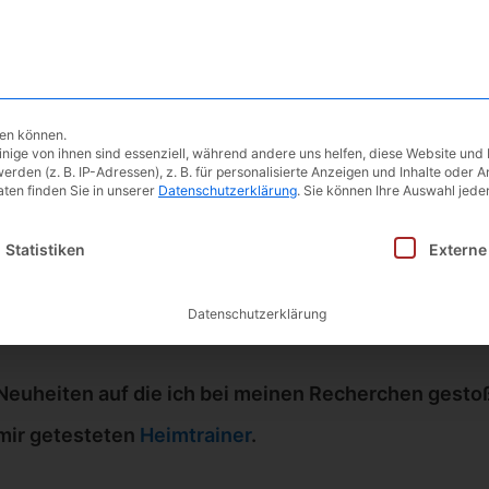
Ergometer
Testberichte
Blog | 
hen können.
ige von ihnen sind essenziell, während andere uns helfen, diese Website und 
en (z. B. IP-Adressen), z. B. für personalisierte Anzeigen und Inhalte oder 
ten finden Sie in unserer
Datenschutzerklärung
.
Sie können Ihre Auswahl jeder
inwilligung erteilt werden kann. Die erste Service-Gruppe i
Statistiken
Externe
lzahl an Ergometern, Heimtrainern
Datenschutzerklärung
 Neuheiten auf die ich bei meinen Recherchen gesto
 mir getesteten
Heimtrainer
.