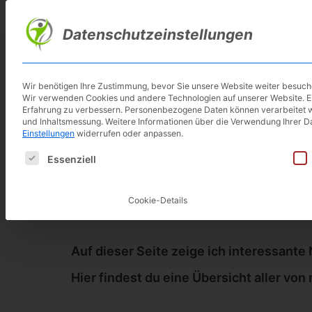
Skip
to
Datenschutzeinstellungen
main
content
Wir benötigen Ihre Zustimmung, bevor Sie unsere Website weiter besuc
Wir verwenden Cookies und andere Technologien auf unserer Website. Ein
NEUHEITEN für 2026
Erfahrung zu verbessern.
Personenbezogene Daten können verarbeitet werd
und Inhaltsmessung.
Weitere Informationen über die Verwendung Ihrer Da
Einstellungen
widerrufen oder anpassen.
Es folgt eine Liste der Service-Gruppen, für die eine E
Essenziell
Jedes Jahr kommt eine Vie
Handel
Cookie-Details
Auf dieser Seite zeige ich interessante
Hier findest du eine Übersicht aller von