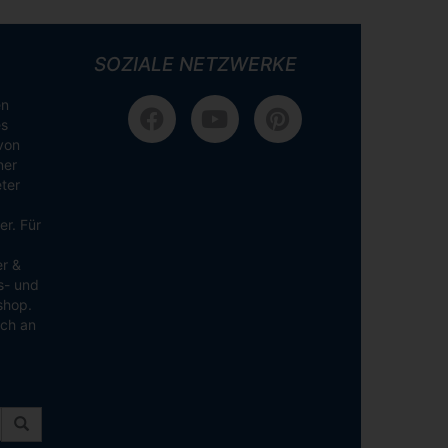
SOZIALE NETZWERKE
en
es
von
ner
ter
er. Für
er &
ns- und
shop.
ich an