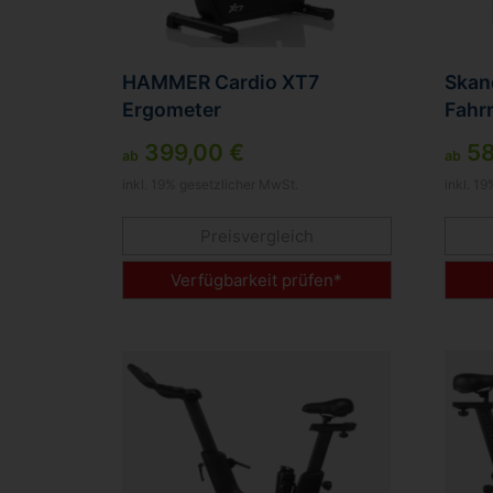
HAMMER Cardio XT7
Skan
Ergometer
Fahr
399,00 €
58
ab
ab
inkl. 19% gesetzlicher MwSt.
inkl. 1
Preisvergleich
Verfügbarkeit prüfen*