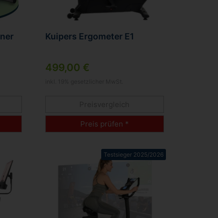
ner
Kuipers Ergometer E1
499,00 €
inkl. 19% gesetzlicher MwSt.
Preisvergleich
*
Preis prüfen *
Testsieger 2025/2026