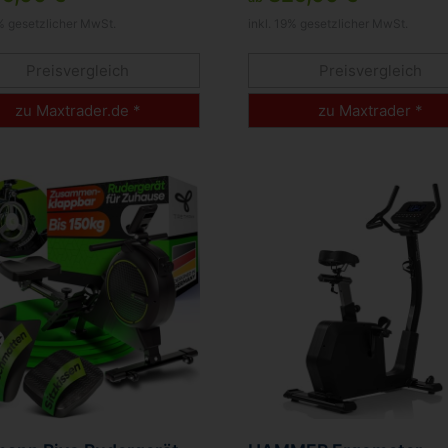
9% gesetzlicher MwSt.
inkl. 19% gesetzlicher MwSt.
Preisvergleich
Preisvergleich
zu Maxtrader.de *
zu Maxtrader *