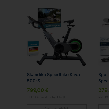
Skandika Speedbike Kliva
Spor
500-S
Spee
799,00 €
279,
inkl. 19% gesetzlicher MwSt.
inkl. 1
Preisvergleich