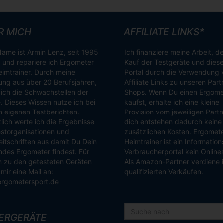
R MICH
AFFILIATE LINKS*
ame ist Armin Lenz, seit 1995
Ich finanziere meine Arbeit, d
 und repariere ich Ergometer
Kauf der Testgeräte und dies
imtrainer. Durch meine
Portal durch die Verwendung 
ung aus über 20 Berufsjahren,
Affiliate Links zu unseren Part
ich die Schwachstellen der
Shops. Wenn Du einen Ergome
. Dieses Wissen nutze ich bei
kaufst, erhalte ich eine kleine
 eigenen Testberichten.
Provision vom jeweiligen Partn
lich werte ich die Ergebnisse
dich entstehen dadurch keine
storganisationen und
zusätzlichen Kosten. Ergomet
itschriften aus damit Du Dein
Heimtrainer ist ein Informatio
des Ergometer findest. Für
Verbraucherportal kein Online
 zu den getesteten Geräten
Als Amazon-Partner verdiene 
mir eine Mail an:
qualifizierten Verkäufen.
ergometersport.de
ERGERÄTE