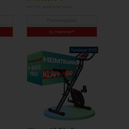
inkl. 19% gesetzlicher MwSt.
Preisvergleich
zu Hammer*
Testsieger 2025