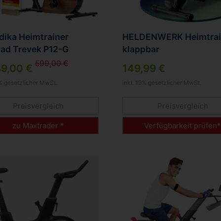
dika Heimtrainer
HELDENWERK Heimtrai
rad Trevek P12-G
klappbar
599,00 €
9,00 €
149,99 €
9% gesetzlicher MwSt.
inkl. 19% gesetzlicher MwSt.
Preisvergleich
Preisvergleich
zu Maxtrader *
Verfügbarkeit prüfen