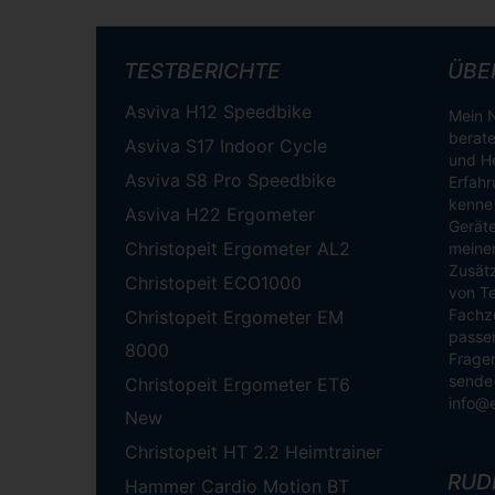
TESTBERICHTE
ÜBE
Asviva H12 Speedbike
Mein N
berate
Asviva S17 Indoor Cycle
und He
Asviva S8 Pro Speedbike
Erfahr
kenne 
Asviva H22 Ergometer
Geräte
Christopeit Ergometer AL2
meinen
Zusätz
Christopeit ECO1000
von Te
Fachze
Christopeit Ergometer EM
passen
8000
Fragen
sende 
Christopeit Ergometer ET6
info@
New
Christopeit HT 2.2 Heimtrainer
RUD
Hammer Cardio Motion BT