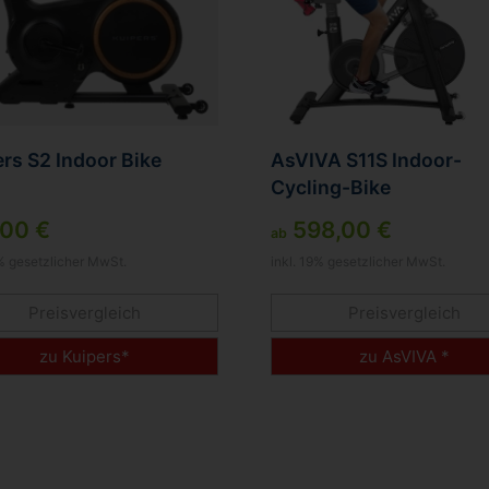
rs S2 Indoor Bike
AsVIVA S11S Indoor-
Cycling-Bike
,00 €
598,00 €
ab
9% gesetzlicher MwSt.
inkl. 19% gesetzlicher MwSt.
Preisvergleich
Preisvergleich
zu Kuipers*
zu AsVIVA *