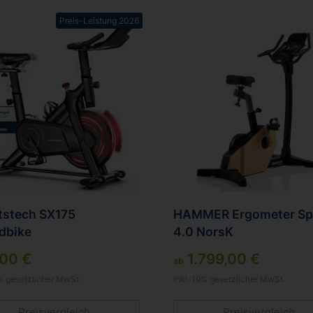
Preis-Leistung 2026
tstech SX175
HAMMER Ergometer Sp
dbike
4.0 NorsK
00 €
1.799,00 €
ab
9% gesetzlicher MwSt.
inkl. 19% gesetzlicher MwSt.
Preisvergleich
Preisvergleich