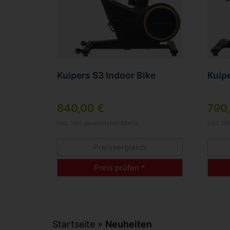
Kuipers S3 Indoor Bike
Kuipe
840,00 €
790
inkl. 19% gesetzlicher MwSt.
inkl. 1
Preisvergleich
Preis prüfen *
Startseite
»
Neuheiten