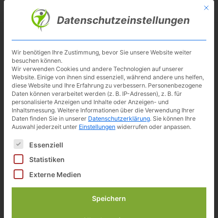
Skip
Mit d
Besuche meinen Youtube-Kanal ▶︎
to
Datenschutzeinstellungen
main
content
Toggl
navig
Wir benötigen Ihre Zustimmung, bevor Sie unsere Website weiter
besuchen können.
NOHrD Bike
Wir verwenden Cookies und andere Technologien auf unserer
Website. Einige von ihnen sind essenziell, während andere uns helfen,
diese Website und Ihre Erfahrung zu verbessern.
Personenbezogene
Fahrradergometer aus hochwertigen Hölzern
Daten können verarbeitet werden (z. B. IP-Adressen), z. B. für
made in Germany
personalisierte Anzeigen und Inhalte oder Anzeigen- und
Inhaltsmessung.
Weitere Informationen über die Verwendung Ihrer
Daten finden Sie in unserer
Datenschutzerklärung
.
Sie können Ihre
Auswahl jederzeit unter
Einstellungen
widerrufen oder anpassen.
Platzsparend leicht zu verschieben und mit
Es folgt eine Liste der Service-Gruppen, für die eine Einwilligun
Essenziell
Zubehör auch im Büro verwendbar.
Statistiken
Externe Medien
Speichern