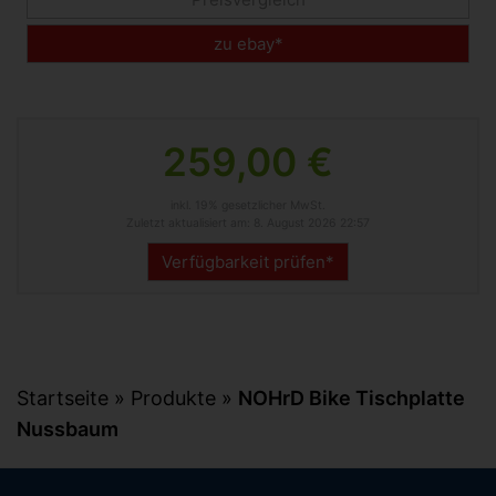
zu ebay*
259,00 €
inkl. 19% gesetzlicher MwSt.
Zuletzt aktualisiert am: 8. August 2026 22:57
Verfügbarkeit prüfen*
Startseite
»
Produkte
»
NOHrD Bike Tischplatte
Nussbaum