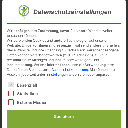
Skip
Mit d
Besuche meinen Youtube-Kanal ▶︎
to
Datenschutzeinstellungen
main
content
Toggl
navig
Wir benötigen Ihre Zustimmung, bevor Sie unsere Website weiter
besuchen können.
NOHrD Bike Tischplatte
Wir verwenden Cookies und andere Technologien auf unserer
Website. Einige von ihnen sind essenziell, während andere uns helfen,
Nussbaum
diese Website und Ihre Erfahrung zu verbessern.
Personenbezogene
Daten können verarbeitet werden (z. B. IP-Adressen), z. B. für
personalisierte Anzeigen und Inhalte oder Anzeigen- und
259,00 €
Inhaltsmessung.
Weitere Informationen über die Verwendung Ihrer
Daten finden Sie in unserer
Datenschutzerklärung
.
Sie können Ihre
Auswahl jederzeit unter
Einstellungen
widerrufen oder anpassen.
inkl. 19% gesetzlicher MwSt.
Es folgt eine Liste der Service-Gruppen, für die eine Einwilligun
Zuletzt aktualisiert am: 8. August 2026 22:57
Essenziell
Verfügbarkeit prüfen*
Statistiken
Externe Medien
Speichern