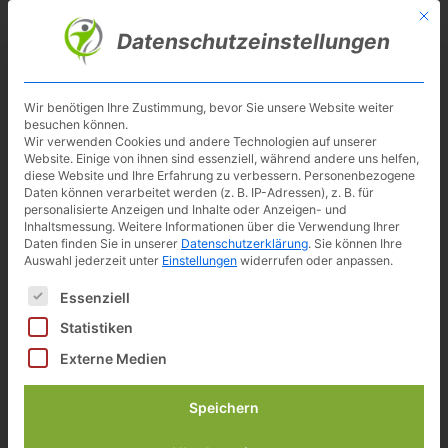
Skip
Mit d
Besuche meinen Youtube-Kanal ▶︎
to
Datenschutzeinstellungen
main
content
Toggl
navig
Wir benötigen Ihre Zustimmung, bevor Sie unsere Website weiter
besuchen können.
Wir verwenden Cookies und andere Technologien auf unserer
Website. Einige von ihnen sind essenziell, während andere uns helfen,
diese Website und Ihre Erfahrung zu verbessern.
Personenbezogene
Daten können verarbeitet werden (z. B. IP-Adressen), z. B. für
personalisierte Anzeigen und Inhalte oder Anzeigen- und
Inhaltsmessung.
Weitere Informationen über die Verwendung Ihrer
Daten finden Sie in unserer
Datenschutzerklärung
.
Sie können Ihre
Auswahl jederzeit unter
Einstellungen
widerrufen oder anpassen.
Heimtrainer-Fahrrad Test:
Es folgt eine Liste der Service-Gruppen, für die eine Einwilligun
Essenziell
Christopeit HT 2.2
Statistiken
Externe Medien
Speichern
Inhalt
[
Anzeigen
]