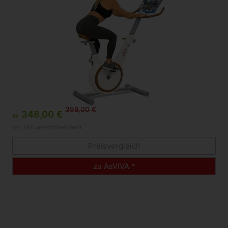
398,00 €
348,00 €
ab
inkl. 19% gesetzlicher MwSt.
Preisvergleich
zu AsVIVA *