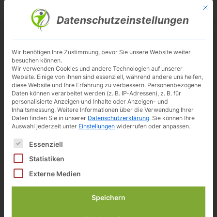
Skip
Mit d
Besuche meinen Youtube-Kanal ▶︎
to
Datenschutzeinstellungen
main
content
Toggl
navig
Wir benötigen Ihre Zustimmung, bevor Sie unsere Website weiter
besuchen können.
NOHrD Bike Ledersitz, Komfort
Wir verwenden Cookies und andere Technologien auf unserer
Website. Einige von ihnen sind essenziell, während andere uns helfen,
diese Website und Ihre Erfahrung zu verbessern.
Personenbezogene
Daten können verarbeitet werden (z. B. IP-Adressen), z. B. für
personalisierte Anzeigen und Inhalte oder Anzeigen- und
Verfügbarkeit prüfen*
Inhaltsmessung.
Weitere Informationen über die Verwendung Ihrer
Daten finden Sie in unserer
Datenschutzerklärung
.
Sie können Ihre
Auswahl jederzeit unter
Einstellungen
widerrufen oder anpassen.
Es folgt eine Liste der Service-Gruppen, für die eine Einwilligun
Essenziell
Statistiken
Externe Medien
Speichern