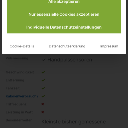
149,99 €
Alle akzeptieren
inkl. 19% gesetzlicher MwSt.
Zuletzt aktualisiert am: 6. August 2026 06:04
Nur essenzielle Cookies akzeptieren
zu ebay*
Individuelle Datenschutzeinstellungen
bis Körpergewicht
100Kg
Cookie-Details
Datenschutzerklärung
Impressum
Widerstand
8 Stufen
Pulsmessung
✓ Handpulssensoren
Geschwindigkeit
Entfernung
Fahrzeit
Kalorienverbrauch?
Triffrequenz
Leistung in Watt
Besonderheiten
Kleinste bisher gemessene