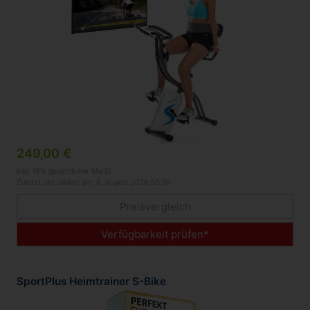
249,00 €
inkl. 19% gesetzlicher MwSt.
Zuletzt aktualisiert am: 6. August 2026 05:59
Preisvergleich
Verfügbarkeit prüfen*
SportPlus Heimtrainer S-Bike