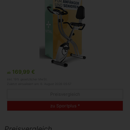
169,99 €
ab
inkl. 19% gesetzlicher MwSt.
Zuletzt aktualisiert am: 6. August 2026 05:57
Preisvergleich
zu Sportplus *
Preisvergleich