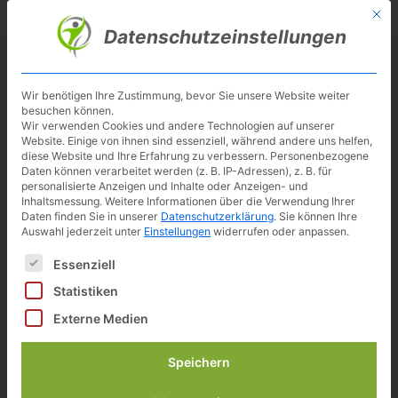
Skip
Mit d
Besuche meinen Youtube-Kanal ▶︎
to
Datenschutzeinstellungen
main
content
Toggl
navig
Wir benötigen Ihre Zustimmung, bevor Sie unsere Website weiter
besuchen können.
Ultrasport F-Bike 150
Wir verwenden Cookies und andere Technologien auf unserer
Website. Einige von ihnen sind essenziell, während andere uns helfen,
diese Website und Ihre Erfahrung zu verbessern.
Personenbezogene
Daten können verarbeitet werden (z. B. IP-Adressen), z. B. für
Preisvergleich
Alle (3) anzeigen
personalisierte Anzeigen und Inhalte oder Anzeigen- und
Inhaltsmessung.
Weitere Informationen über die Verwendung Ihrer
inkl. 19% gesetzlicher MwSt.
Daten finden Sie in unserer
Datenschutzerklärung
.
Sie können Ihre
Zuletzt aktualisiert am: 6. August 2026 06:04
Auswahl jederzeit unter
Einstellungen
widerrufen oder anpassen.
Verfügbarkeit prüfen*
Es folgt eine Liste der Service-Gruppen, für die eine Einwilligun
Essenziell
Statistiken
139,90 €
inkl. 19% gesetzlicher MwSt.
Externe Medien
Zuletzt aktualisiert am: 6. August 2026 06:04
zu ebay*
Speichern