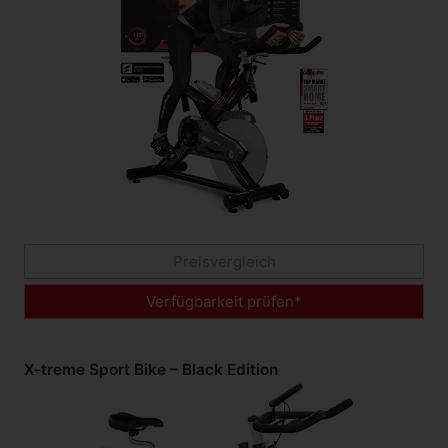
Preisvergleich
Verfügbarkeit prüfen*
X-treme Sport Bike – Black Edition