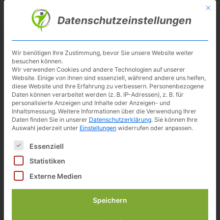
Skip
Mit d
Besuche meinen Youtube-Kanal ▶︎
to
Datenschutzeinstellungen
main
content
Toggl
navig
Wir benötigen Ihre Zustimmung, bevor Sie unsere Website weiter
besuchen können.
SportPlus Ergometer SP-SRP-
Wir verwenden Cookies und andere Technologien auf unserer
Website. Einige von ihnen sind essenziell, während andere uns helfen,
3000
diese Website und Ihre Erfahrung zu verbessern.
Personenbezogene
Daten können verarbeitet werden (z. B. IP-Adressen), z. B. für
personalisierte Anzeigen und Inhalte oder Anzeigen- und
Preisvergleich
Inhaltsmessung.
Weitere Informationen über die Verwendung Ihrer
Daten finden Sie in unserer
Datenschutzerklärung
.
Sie können Ihre
Auswahl jederzeit unter
Einstellungen
widerrufen oder anpassen.
328,70 €
inkl. 19% gesetzlicher MwSt.
Es folgt eine Liste der Service-Gruppen, für die eine Einwilligun
Essenziell
Zuletzt aktualisiert am: 8. August 2026 04:54
Statistiken
zu Sportplus *
Externe Medien
499,99 €
289,99 €
inkl. 19% gesetzlicher MwSt.
Speichern
Zuletzt aktualisiert am: 8. August 2026 04:54