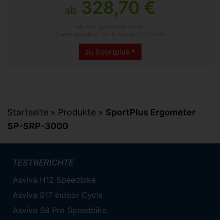
328,70 €
ab
inkl. 19% gesetzlicher MwSt.
Zuletzt aktualisiert am: 8. August 2026 04:54
zu Sportplus *
Startseite
»
Produkte
»
SportPlus Ergometer
SP-SRP-3000
TESTBERICHTE
Asviva H12 Speedbike
Asviva S17 Indoor Cycle
Asviva S8 Pro Speedbike