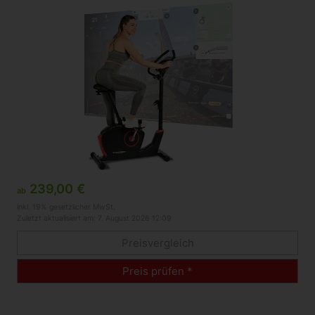
239,00 €
ab
inkl. 19% gesetzlicher MwSt.
Zuletzt aktualisiert am: 7. August 2026 12:09
Preisvergleich
Preis prüfen *