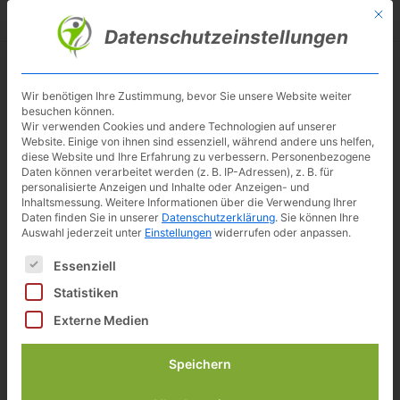
Skip
Mit d
Besuche meinen Youtube-Kanal ▶︎
to
Datenschutzeinstellungen
main
content
Toggl
navig
Wir benötigen Ihre Zustimmung, bevor Sie unsere Website weiter
besuchen können.
ERGO-FIT Cycle 450
Wir verwenden Cookies und andere Technologien auf unserer
Website. Einige von ihnen sind essenziell, während andere uns helfen,
Professioneller Ergometer
diese Website und Ihre Erfahrung zu verbessern.
Personenbezogene
Daten können verarbeitet werden (z. B. IP-Adressen), z. B. für
personalisierte Anzeigen und Inhalte oder Anzeigen- und
Preisvergleich
Inhaltsmessung.
Weitere Informationen über die Verwendung Ihrer
Alle (3) anzeigen
Daten finden Sie in unserer
Datenschutzerklärung
.
Sie können Ihre
Auswahl jederzeit unter
Einstellungen
widerrufen oder anpassen.
2.299,00 €
inkl. 19% gesetzlicher MwSt.
Es folgt eine Liste der Service-Gruppen, für die eine Einwilligun
Essenziell
Zuletzt aktualisiert am: 7. August 2026 12:00
Statistiken
zu Sport Thieme *
Externe Medien
2.328,94 €
inkl. 19% gesetzlicher MwSt.
Speichern
Zuletzt aktualisiert am: 7. August 2026 12:00