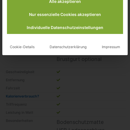
Alle akzeptieren
Nur essenzielle Cookies akzeptieren
Schwungmasse?
13.5Kg
bis Körpergewicht
135Kg
Individuelle Datenschutzeinstellungen
Widerstand
32
Trainingsprogramme
18
Cookie-Details
Datenschutzerklärung
Impressum
Pulsmessung
✓Handpulssensoren
Brustgurt optional
Geschwindigkeit
Entfernung
Fahrzeit
Kalorienverbrauch?
Triffrequenz
Leistung in Watt
Besonderheiten
Bodenschutzmatte