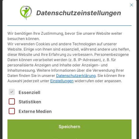
Skip
Mit d
Besuche meinen Youtube-Kanal ▶︎
to
Datenschutzeinstellungen
main
content
Toggl
navig
Wir benötigen Ihre Zustimmung, bevor Sie unsere Website weiter
besuchen können.
Hop-Sport HS-095H
Wir verwenden Cookies und andere Technologien auf unserer
Website. Einige von ihnen sind essenziell, während andere uns helfen,
Ergometer mit App-Steuerung
diese Website und Ihre Erfahrung zu verbessern.
Personenbezogene
Daten können verarbeitet werden (z. B. IP-Adressen), z. B. für
personalisierte Anzeigen und Inhalte oder Anzeigen- und
Preisvergleich
Inhaltsmessung.
Weitere Informationen über die Verwendung Ihrer
Daten finden Sie in unserer
Datenschutzerklärung
.
Sie können Ihre
Auswahl jederzeit unter
Einstellungen
widerrufen oder anpassen.
inkl. 19% gesetzlicher MwSt.
Zuletzt aktualisiert am: 7. August 2026 02:02
Es folgt eine Liste der Service-Gruppen, für die eine Einwilligun
Essenziell
Verfügbarkeit prüfen*
Statistiken
Externe Medien
350,00 €
inkl. 19% gesetzlicher MwSt.
Zuletzt aktualisiert am: 7. August 2026 02:02
Speichern
zu ebay*