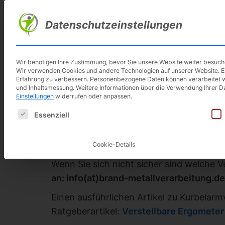
Skip
to
Datenschutzeinstellungen
main
content
Wir benötigen Ihre Zustimmung, bevor Sie unsere Website weiter besuc
Wir verwenden Cookies und andere Technologien auf unserer Website. Ein
Brand Kurbelverkürze
Erfahrung zu verbessern.
Personenbezogene Daten können verarbeitet werd
und Inhaltsmessung.
Weitere Informationen über die Verwendung Ihrer Da
Einstellungen
widerrufen oder anpassen.
Die Kurbelverkürzer und Pedalpendel der
Es folgt eine Liste der Service-Gruppen, für die eine E
Essenziell
1/2″ Gewinde, wie es teilweise an Ergome
Prothesenträger im Programm. Wer ein 1/
Metallverarbeitung wenden, diese Produkt
Cookie-Details
Wenn Sie sich nicht sicher sind welche V
an: info(at)brand-metallverarbeitung.de
Einen ausführlichen Artikel zu Kurbelarm
Ratgeberartikel:
Verstellbare Ergometer