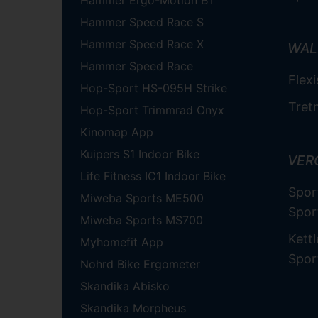
Hammer Ergo-Motion BT
Hammer Speed Race S
Hammer Speed Race X
WAL
Hammer Speed Race
Flex
Hop-Sport HS-095H Strike
Tret
Hop-Sport Trimmrad Onyx
Kinomap App
Kuipers S1 Indoor Bike
VER
Life Fitness IC1 Indoor Bike
Spor
Miweba Sports ME500
Spor
Miweba Sports MS700
Kettl
Myhomefit App
Spor
Nohrd Bike Ergometer
Skandika Abisko
Skandika Morpheus