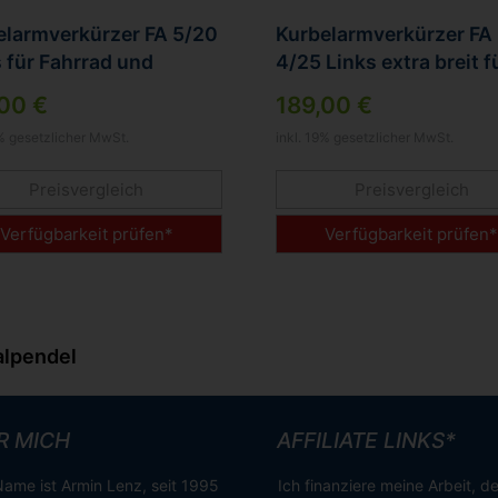
elarmverkürzer FA 5/20
Kurbelarmverkürzer FA
 für Fahrrad und
4/25 Links extra breit f
trainer
Bikes und Pedelecs
00 €
189,00 €
9% gesetzlicher MwSt.
inkl. 19% gesetzlicher MwSt.
Preisvergleich
Preisvergleich
Verfügbarkeit prüfen*
Verfügbarkeit prüfen
alpendel
R MICH
AFFILIATE LINKS*
ame ist Armin Lenz, seit 1995
Ich finanziere meine Arbeit, d