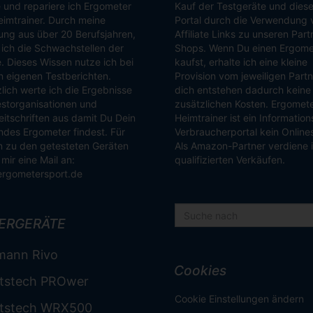
 und repariere ich Ergometer
Kauf der Testgeräte und dies
imtrainer. Durch meine
Portal durch die Verwendung 
ung aus über 20 Berufsjahren,
Affiliate Links zu unseren Part
ich die Schwachstellen der
Shops. Wenn Du einen Ergome
. Dieses Wissen nutze ich bei
kaufst, erhalte ich eine kleine
 eigenen Testberichten.
Provision vom jeweiligen Partn
lich werte ich die Ergebnisse
dich entstehen dadurch keine
storganisationen und
zusätzlichen Kosten. Ergomet
itschriften aus damit Du Dein
Heimtrainer ist ein Informatio
des Ergometer findest. Für
Verbraucherportal kein Online
 zu den getesteten Geräten
Als Amazon-Partner verdiene 
mir eine Mail an:
qualifizierten Verkäufen.
ergometersport.de
ERGERÄTE
mann Rivo
Cookies
tstech PROwer
Cookie Einstellungen ändern
tstech WRX500