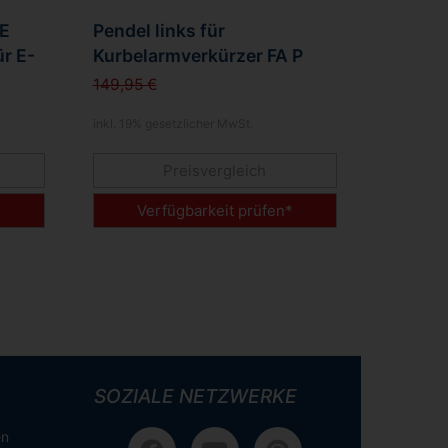
 E
Pendel links für
ür E-
Kurbelarmverkürzer FA P
149,95 €
inkl. 19% gesetzlicher MwSt.
Preisvergleich
*
Verfügbarkeit prüfen*
SOZIALE NETZWERKE
en