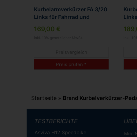
Kurbelarmverkürzer FA 3/20
Kurb
Links für Fahrrad und
Links
Ergometer
Heim
169,00 €
189,
inkl. 19% gesetzlicher MwSt.
inkl. 1
Preisvergleich
Preis prüfen *
Startseite
»
Brand Kurbelverkürzer-Ped
TESTBERICHTE
ÜBE
Asviva H12 Speedbike
Mein N