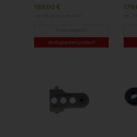
Ergometer
Heim
189,00 €
179,
inkl. 19% gesetzlicher MwSt.
inkl. 1
Preisvergleich
Verfügbarkeit prüfen*