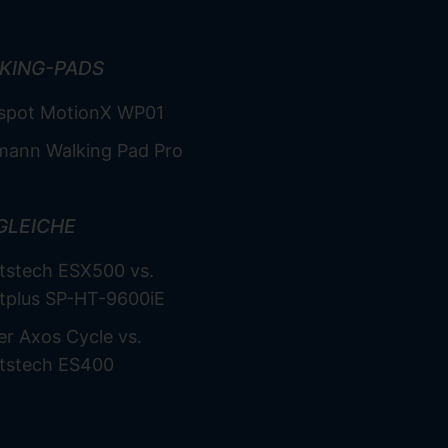
KING-PADS
ispot MotionX WP01
mann Walking Pad Pro
GLEICHE
tstech ESX500 vs.
tplus SP-HT-9600iE
er Axos Cycle vs.
tstech ES400