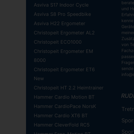
berate
Asviva S17 Indoor Cycle
und He
Asviva S8 Pro Speedbike
Erfahr
kenne 
Asviva H22 Ergometer
Geräte
Christopeit Ergometer AL2
meinen
Zusätz
Christopeit ECO1000
von Te
Fachze
Christopeit Ergometer EM
passen
8000
Fragen
sende 
Christopeit Ergometer ET6
info@
New
Christopeit HT 2.2 Heimtrainer
RUD
Hammer Cardio Motion BT
Hammer CardioPace NorsK
Tret
Hammer Cardio XT6 BT
Spor
Hammer CleverFold RC5
Spor