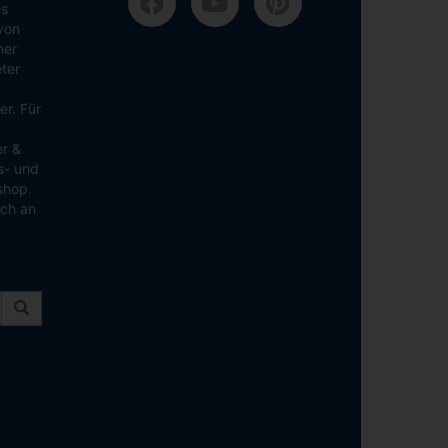
es
von
ner
ter
er. Für
er &
ns- und
shop.
ich an