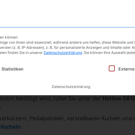
Ergometer
Testberichte
Blog | 
hen können.
ige von ihnen sind essenziell, während andere uns helfen, diese Website und 
r-Pedalpendel
en (z. B. IP-Adressen), z. B. für personalisierte Anzeigen und Inhalte oder 
ten finden Sie in unserer
Datenschutzerklärung
.
Sie können Ihre Auswahl jeder
 Firma Brand gibt es für das Fahrrad-Standard-Peda
inwilligung erteilt werden kann. Die erste Service-Gruppe i
Statistiken
Externe
tern verbaut wird. Mittlerweile hat die Firma Brand 
2″ Gewinde braucht oder Prothesenträger ist muß sic
e sind zur Zeit noch nicht in den Onlineshops erhält
Datenschutzerklärung
ersion benötigt wird, rufen Sie unter der
Hotline 061
.
verkürzern, Pedalpendeln, verstellbaren Kurbeln und 
 Kurbeln.