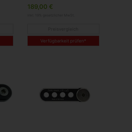
E-Bikes und Pedelecs
189,00 €
inkl. 19% gesetzlicher MwSt.
Preisvergleich
*
Verfügbarkeit prüfen*