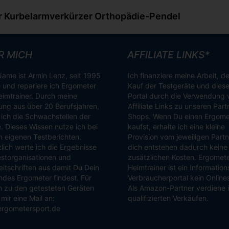
ür Kurbelarmverkürzer Orthopädie-Pendel
R MICH
AFFILIATE LINKS*
ame ist Armin Lenz, seit 1995
Ich finanziere meine Arbeit, d
 und repariere ich Ergometer
Kauf der Testgeräte und dies
imtrainer. Durch meine
Portal durch die Verwendung 
ung aus über 20 Berufsjahren,
Affiliate Links zu unseren Part
ich die Schwachstellen der
Shops. Wenn Du einen Ergome
. Dieses Wissen nutze ich bei
kaufst, erhalte ich eine kleine
 eigenen Testberichten.
Provision vom jeweiligen Partn
lich werte ich die Ergebnisse
dich entstehen dadurch keine
storganisationen und
zusätzlichen Kosten. Ergomet
itschriften aus damit Du Dein
Heimtrainer ist ein Informatio
des Ergometer findest. Für
Verbraucherportal kein Online
 zu den getesteten Geräten
Als Amazon-Partner verdiene 
mir eine Mail an:
qualifizierten Verkäufen.
ergometersport.de