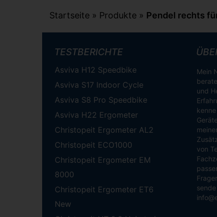
Startseite
»
Produkte
»
Pendel rechts f
TESTBERICHTE
ÜBE
Asviva H12 Speedbike
Mein N
berate
Asviva S17 Indoor Cycle
und He
Asviva S8 Pro Speedbike
Erfahr
kenne 
Asviva H22 Ergometer
Geräte
Christopeit Ergometer AL2
meinen
Zusätz
Christopeit ECO1000
von Te
Fachze
Christopeit Ergometer EM
passen
8000
Fragen
sende 
Christopeit Ergometer ET6
info@
New