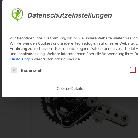
Skip
to
Datenschutzeinstellungen
main
content
Wir benötigen Ihre Zustimmung, bevor Sie unsere Website weiter besuc
Wir verwenden Cookies und andere Technologien auf unserer Website. Ein
Erfahrung zu verbessern.
Personenbezogene Daten können verarbeitet werd
und Inhaltsmessung.
Weitere Informationen über die Verwendung Ihrer Da
Einstellungen
widerrufen oder anpassen.
Es folgt eine Liste der Service-Gruppen, für die eine E
Essenziell
Cookie-Details