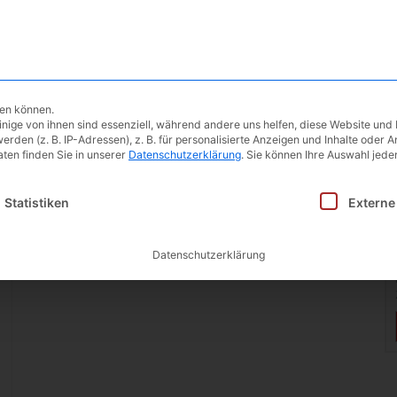
Ergometer
Testberichte
Blog | 
hen können.
ige von ihnen sind essenziell, während andere uns helfen, diese Website und 
Pendel rechts für Kurbela
en (z. B. IP-Adressen), z. B. für personalisierte Anzeigen und Inhalte oder 
ten finden Sie in unserer
Datenschutzerklärung
.
Sie können Ihre Auswahl jeder
Orthopädie-Pendel
inwilligung erteilt werden kann. Die erste Service-Gruppe i
Statistiken
Externe
Datenschutzerklärung