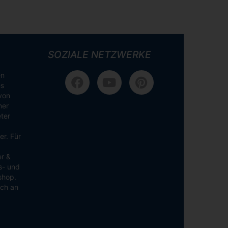
SOZIALE NETZWERKE
en
es
von
ner
ter
er. Für
er &
ns- und
shop.
ich an