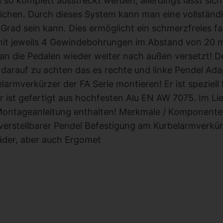
 so komplett ausstreckt werden, allerdings lässt sic
ichen. Durch dieses System kann man eine vollständ
Grad sein kann. Dies ermöglicht ein schmerzfreies 
 mit jeweils 4 Gewindebohrungen im Abstand von 20 
 die Pedalen wieder weiter nach außen versetzt! De
 darauf zu achten das es rechte und linke Pendel Ada
elarmverkürzer der FA Serie montieren! Er ist speziel
r ist gefertigt aus hochfesten Alu EN AW 7075. Im Li
ontageanleitung enthalten! Merkmale / Komponenten:
 verstellbarer Pendel Befestigung am Kurbelarmverkü
äder, aber auch Ergomet