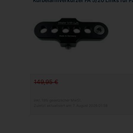
Kurbelarmverkürzer FA 5/20 Links für F
149,95 €
inkl. 19% gesetzlicher MwSt.
Zuletzt aktualisiert am: 7. August 2026 01:58