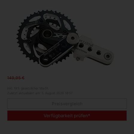
149,95 €
inkl. 19% gesetzlicher MwSt.
Zuletzt aktualisiert am: 5. August 2026 18:57
Preisvergleich
Verfügbarkeit prüfen*