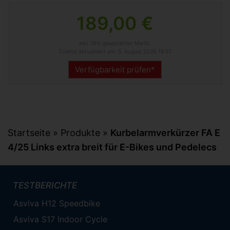
189,00 €
inkl. 19% gesetzlicher MwSt.
Zuletzt aktualisiert am: 5. August 2026 18:57
Verfügbarkeit prüfen*
Startseite
»
Produkte
»
Kurbelarmverkürzer FA E
4/25 Links extra breit für E-Bikes und Pedelecs
TESTBERICHTE
Asviva H12 Speedbike
Asviva S17 Indoor Cycle