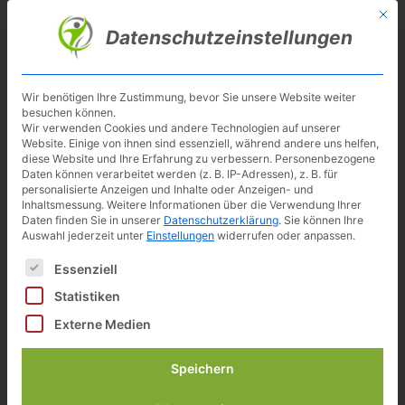
Skip
Mit d
Besuche meinen Youtube-Kanal ▶︎
to
Datenschutzeinstellungen
main
content
Toggl
navig
Wir benötigen Ihre Zustimmung, bevor Sie unsere Website weiter
besuchen können.
Kurbelarmverkürzer FA E 4/25
Wir verwenden Cookies und andere Technologien auf unserer
Website. Einige von ihnen sind essenziell, während andere uns helfen,
Links extra breit für E-Bikes
diese Website und Ihre Erfahrung zu verbessern.
Personenbezogene
und Pedelecs
Daten können verarbeitet werden (z. B. IP-Adressen), z. B. für
personalisierte Anzeigen und Inhalte oder Anzeigen- und
Inhaltsmessung.
Weitere Informationen über die Verwendung Ihrer
Daten finden Sie in unserer
Datenschutzerklärung
.
Sie können Ihre
189,00 €
Auswahl jederzeit unter
Einstellungen
widerrufen oder anpassen.
Es folgt eine Liste der Service-Gruppen, für die eine Einwilligun
Essenziell
inkl. 19% gesetzlicher MwSt.
Zuletzt aktualisiert am: 5. August 2026 18:57
Statistiken
Verfügbarkeit prüfen*
Externe Medien
Speichern