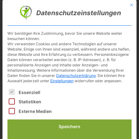
Skip
Mit d
Besuche meinen Youtube-Kanal ▶︎
to
Datenschutzeinstellungen
main
content
Toggl
navig
Wir benötigen Ihre Zustimmung, bevor Sie unsere Website weiter
besuchen können.
Wahoo KICKR Smart Bike 2
Wir verwenden Cookies und andere Technologien auf unserer
Website. Einige von ihnen sind essenziell, während andere uns helfen,
diese Website und Ihre Erfahrung zu verbessern.
Personenbezogene
Daten können verarbeitet werden (z. B. IP-Adressen), z. B. für
Preisvergleich
Alle (3) anzeigen
personalisierte Anzeigen und Inhalte oder Anzeigen- und
Inhaltsmessung.
Weitere Informationen über die Verwendung Ihrer
3.999,00 €
Daten finden Sie in unserer
Datenschutzerklärung
.
Sie können Ihre
inkl. 19% gesetzlicher MwSt.
Auswahl jederzeit unter
Einstellungen
widerrufen oder anpassen.
Zuletzt aktualisiert am: 7. August 2026 00:54
Es folgt eine Liste der Service-Gruppen, für die eine Einwilligun
Essenziell
zu Cardiofitness*
Statistiken
3.622,43 €
Externe Medien
inkl. 19% gesetzlicher MwSt.
Zuletzt aktualisiert am: 7. August 2026 00:54
Speichern
Verfügbarkeit prüfen*