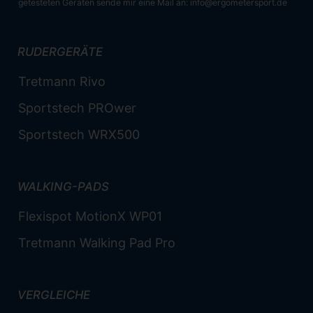
getesteten Geräten sende mir eine Mail an:
info@ergometersport.de
RUDERGERÄTE
Tretmann Rivo
Sportstech PROwer
Sportstech WRX500
WALKING-PADS
Flexispot MotionX WP01
Tretmann Walking Pad Pro
VERGLEICHE