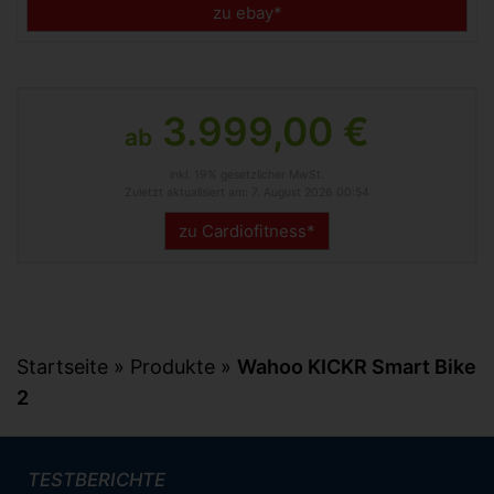
zu ebay*
3.999,00 €
ab
inkl. 19% gesetzlicher MwSt.
Zuletzt aktualisiert am: 7. August 2026 00:54
zu Cardiofitness*
Startseite
»
Produkte
»
Wahoo KICKR Smart Bike
2
TESTBERICHTE