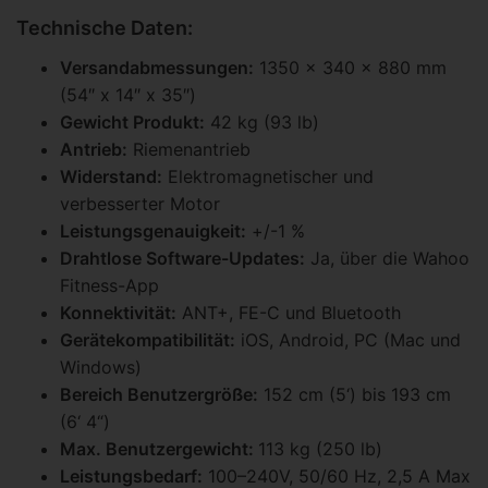
Technische Daten:
Versandabmessungen:
1350 x 340 x 880 mm
(54″ x 14″ x 35″)
Gewicht Produkt:
42 kg (93 lb)
Antrieb:
Riemenantrieb
Widerstand:
Elektromagnetischer und
verbesserter Motor
Leistungsgenauigkeit:
+/-1 %
Drahtlose Software-Updates:
Ja, über die Wahoo
Fitness-App
Konnektivität:
ANT+, FE-C und Bluetooth
Gerätekompatibilität:
iOS, Android, PC (Mac und
Windows)
Bereich Benutzergröße:
152 cm (5‘) bis 193 cm
(6‘ 4“)
Max. Benutzergewicht:
113 kg (250 lb)
Leistungsbedarf:
100–240V, 50/60 Hz, 2,5 A Max