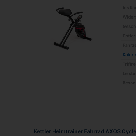
bis K
Wider
Gesch
Entfe
Fahrze
Kalor
Triffr
Leistu
Beson
Kettler Heimtrainer Fahrrad AXOS Cycl