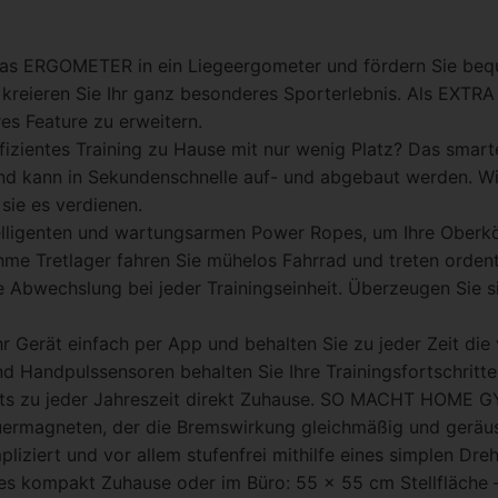
Sie das ERGOMETER in ein Liegeergometer und fördern Sie beq
 kreieren Sie Ihr ganz besonderes Sporterlebnis. Als EXTR
es Feature zu erweitern.
 Ein effizientes Training zu Hause mit nur wenig Platz? Das
nd kann in Sekundenschnelle auf- und abgebaut werden. 
sie es verdienen.
e intelligenten und wartungsarmen Power Ropes, um Ihre Ober
 Tretlager fahren Sie mühelos Fahrrad und treten ordentli
ge Abwechslung bei jeder Trainingseinheit. Überzeugen Sie
ie Ihr Gerät einfach per App und behalten Sie zu jeder Zeit d
d Handpulssensoren behalten Sie Ihre Trainingsfortschritte
kouts zu jeder Jahreszeit direkt Zuhause. SO MACHT HOME 
 Dauermagneten, der die Bremswirkung gleichmäßig und geräu
iziert und vor allem stufenfrei mithilfe eines simplen Dreh
 es kompakt Zuhause oder im Büro: 55 x 55 cm Stellfläche 