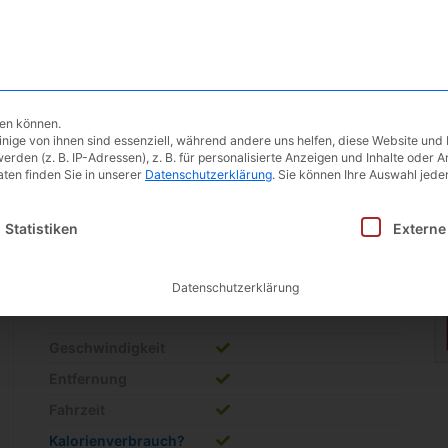
Ergometer
Testberichte
Blog | 
hen können.
ige von ihnen sind essenziell, während andere uns helfen, diese Website und 
Sportstech 3in1 Heimtrain
en (z. B. IP-Adressen), z. B. für personalisierte Anzeigen und Inhalte oder 
ten finden Sie in unserer
Datenschutzerklärung
.
Sie können Ihre Auswahl jeder
Schwungmasse?
1.5Kg
inwilligung erteilt werden kann. Die erste Service-Gruppe i
Statistiken
Externe
bis Körpergewicht
120Kg
Widerstand
8 Stufen
Datenschutzerklärung
Pulsmessung
Handpulssensoren
Geschwindigkeit
Entfernung
Fahrzeit
Kalorienverbrauch?