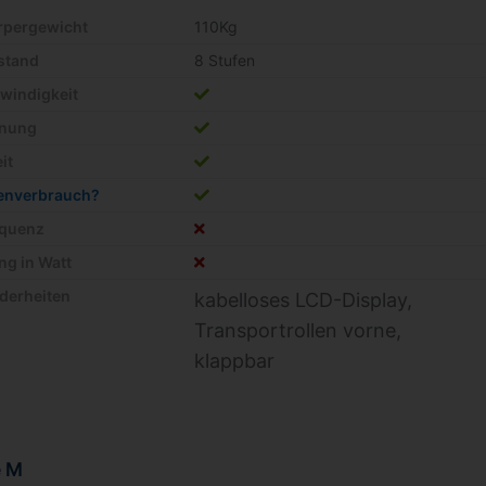
örpergewicht
110Kg
stand
8 Stufen
windigkeit
rnung
it
ienverbrauch?
equenz
ng in Watt
derheiten
kabelloses LCD-Display,
Transportrollen vorne,
klappbar
e M