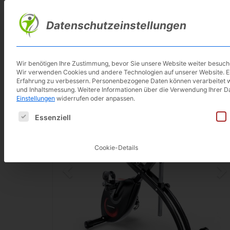
Skip
to
Datenschutzeinstellungen
main
content
Wir benötigen Ihre Zustimmung, bevor Sie unsere Website weiter besuc
Wir verwenden Cookies und andere Technologien auf unserer Website. Ein
Erfahrung zu verbessern.
Personenbezogene Daten können verarbeitet werd
und Inhaltsmessung.
Weitere Informationen über die Verwendung Ihrer Da
Einstellungen
widerrufen oder anpassen.
Es folgt eine Liste der Service-Gruppen, für die eine E
Essenziell
Cookie-Details