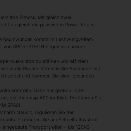
uem Ihre Fitness. Mit gleich zwei
A gibt es gleich die passenden Power Ropes
 smarte Raumwunder kommt mit schwungvollem
Wir von SPORTSTECH begeistern unsere
körpermuskulatur zu stärken und effizient
ch in die Pedale. Vereinen Sie Ausdauer- mit
 sich selbst und kommen Sie einer gesunden
ie volle Kontrolle. Dank der großen LCD-
 mit der Kinomap APP im Blick. Profitieren Sie
GYM SPAß!
scharm steuert, regulieren Sie den
knaufs. Profitieren Sie am Schnellfaltsystem
– eingebaute Transportrollen – bis 120KG