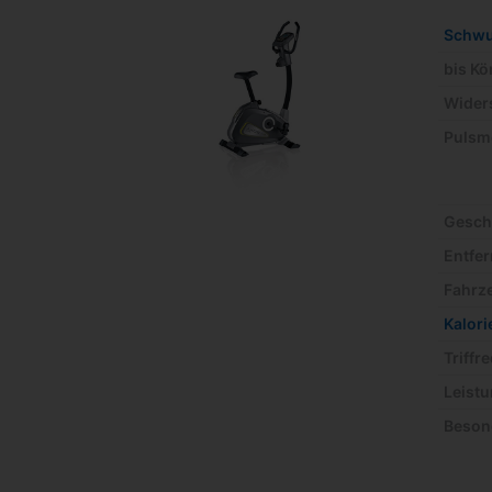
Schw
bis K
Wider
Pulsm
Gesch
Entfe
Fahrze
Kalor
Triffr
Leistu
Beson