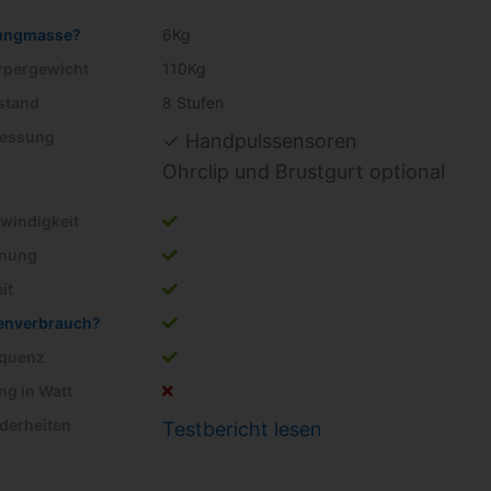
ungmasse?
6Kg
örpergewicht
110Kg
stand
8 Stufen
essung
✓ Handpulssensoren
Ohrclip und Brustgurt optional
windigkeit
rnung
it
ienverbrauch?
equenz
ng in Watt
derheiten
Testbericht lesen