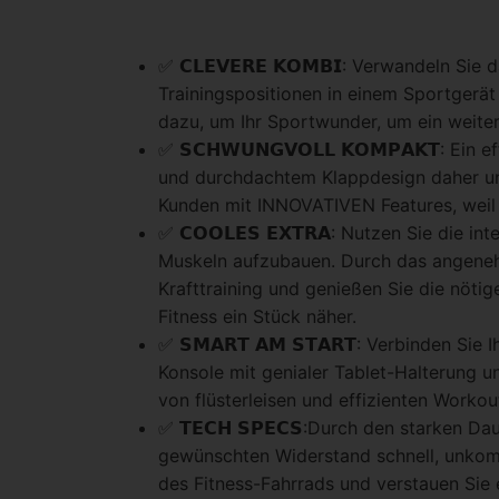
✅ 𝗖𝗟𝗘𝗩𝗘𝗥𝗘 𝗞𝗢𝗠𝗕𝗜: Verwandeln 
Trainingspositionen in einem Sportgerät
dazu, um Ihr Sportwunder, um ein weiter
✅ 𝗦𝗖𝗛𝗪𝗨𝗡𝗚𝗩𝗢𝗟𝗟 𝗞𝗢𝗠𝗣𝗔𝗞𝗧:
und durchdachtem Klappdesign daher u
Kunden mit INNOVATIVEN Features, weil 
✅ 𝗖𝗢𝗢𝗟𝗘𝗦 𝗘𝗫𝗧𝗥𝗔: Nutzen Sie di
Muskeln aufzubauen. Durch das angenehme
Krafttraining und genießen Sie die nöti
Fitness ein Stück näher.
✅ 𝗦𝗠𝗔𝗥𝗧 𝗔𝗠 𝗦𝗧𝗔𝗥𝗧: Verbinden S
Konsole mit genialer Tablet-Halterung un
von flüsterleisen und effizienten Wor
✅ 𝗧𝗘𝗖𝗛 𝗦𝗣𝗘𝗖𝗦:Durch den starken
gewünschten Widerstand schnell, unkompl
des Fitness-Fahrrads und verstauen Sie