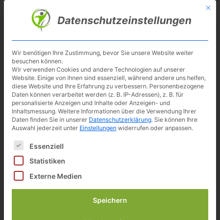
Skip
Mit d
Besuche meinen Youtube-Kanal ▶︎
to
Datenschutzeinstellungen
main
content
Toggl
navig
Wir benötigen Ihre Zustimmung, bevor Sie unsere Website weiter
besuchen können.
Kettler Heimtrainer Avior M
Wir verwenden Cookies und andere Technologien auf unserer
Website. Einige von ihnen sind essenziell, während andere uns helfen,
diese Website und Ihre Erfahrung zu verbessern.
Personenbezogene
Daten können verarbeitet werden (z. B. IP-Adressen), z. B. für
Preisvergleich
Alle (4) anzeigen
personalisierte Anzeigen und Inhalte oder Anzeigen- und
Inhaltsmessung.
Weitere Informationen über die Verwendung Ihrer
399,00 €
329,00 €
Daten finden Sie in unserer
Datenschutzerklärung
.
Sie können Ihre
inkl. 19% gesetzlicher MwSt.
Auswahl jederzeit unter
Einstellungen
widerrufen oder anpassen.
Zuletzt aktualisiert am: 9. August 2026 05:01
Es folgt eine Liste der Service-Gruppen, für die eine Einwilligun
Essenziell
zu Cardiofitness*
Statistiken
399,00 €
Externe Medien
inkl. 19% gesetzlicher MwSt.
Zuletzt aktualisiert am: 9. August 2026 05:01
Speichern
zu Kettler-Sport *