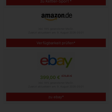
zu Kettler-Sport *
inkl. 19% gesetzlicher MwSt.
Zuletzt aktualisiert am: 9. August 2026 05:01
Verfügbarkeit prüfen*
474,81 €
399,00 €
inkl. 19% gesetzlicher MwSt.
Zuletzt aktualisiert am: 9. August 2026 05:01
zu ebay*