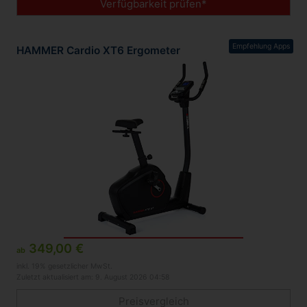
Verfügbarkeit prüfen*
Empfehlung Apps
HAMMER Cardio XT6 Ergometer
349,00 €
ab
inkl. 19% gesetzlicher MwSt.
Zuletzt aktualisiert am: 9. August 2026 04:58
Preisvergleich