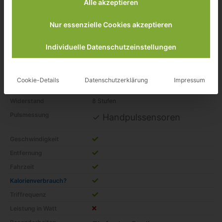
Alle akzeptieren
inkl. 19% gesetzlicher MwSt.
Zuletzt aktualisiert am: 9. August 2026 05:01
Nur essenzielle Cookies akzeptieren
Verfügbarkeit prüfen*
Individuelle Datenschutzeinstellungen
Schwungmasse?
6Kg
Cookie-Details
Datenschutzerklärung
Impressum
bis Körpergewicht
110Kg
Widerstand
8 Stufen
Pulsmessung
✓ Handpulssensoren
Geschwindigkeit
Entfernung
Fahrzeit
Kalorienverbrauch?
Triffrequenz
Leistung in Watt