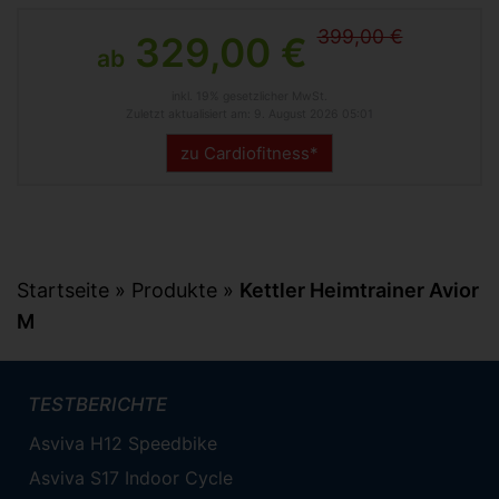
399,00 €
329,00 €
ab
inkl. 19% gesetzlicher MwSt.
Zuletzt aktualisiert am: 9. August 2026 05:01
zu Cardiofitness*
Startseite
»
Produkte
»
Kettler Heimtrainer Avior
M
TESTBERICHTE
Asviva H12 Speedbike
Asviva S17 Indoor Cycle