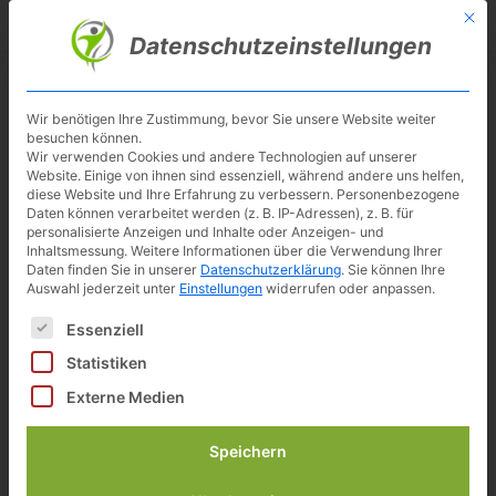
Skip
Mit d
Besuche meinen Youtube-Kanal ▶︎
to
Datenschutzeinstellungen
main
content
Toggl
navig
Wir benötigen Ihre Zustimmung, bevor Sie unsere Website weiter
besuchen können.
Capital Sports Azura Desk Bike
Wir verwenden Cookies und andere Technologien auf unserer
Website. Einige von ihnen sind essenziell, während andere uns helfen,
diese Website und Ihre Erfahrung zu verbessern.
Personenbezogene
Daten können verarbeitet werden (z. B. IP-Adressen), z. B. für
personalisierte Anzeigen und Inhalte oder Anzeigen- und
Verfügbarkeit prüfen*
Inhaltsmessung.
Weitere Informationen über die Verwendung Ihrer
Daten finden Sie in unserer
Datenschutzerklärung
.
Sie können Ihre
Auswahl jederzeit unter
Einstellungen
widerrufen oder anpassen.
Schwungmasse?
7.5Kg
Es folgt eine Liste der Service-Gruppen, für die eine Einwilligun
Essenziell
bis Körpergewicht
100Kg
Widerstand
8 Stufen
Statistiken
Geschwindigkeit
Externe Medien
Entfernung
Speichern
Fahrzeit
Kalorienverbrauch?